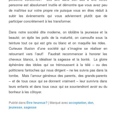
personne est absolument inutile et démontre que vous avez peu
de maîtrise sur votre propre vie puisque vous en êtes réduit à
subir les évènements qui vous adviennent plutôt que de
participer concrètement à les transformer.
Dans notre société dite moderne, on idolâtre la jeunesse et la
beauté; on épile les poils de la maturité, on camoufle sous la
teinture tout ce qui est gris ou blanc et on maquille les rides.
Curieuse illusion d’une société qui s’imagine se réaliser en
retournant vers l’œuf! Faudrait recommencer à honorer les
cheveux blancs, à idéaliser la sagesse et la bonté. La gloire
éphémère des idoles qui se trémoussent à la télé – ou des
politiciens fantoches qui nous dirigent – ne les suivra pas dans la
tombe. Mais l’amour généreux des parents, des grands-parents
– et de tous ceux qui se donnent vraiment – leur survivra dans
leurs enfants et dans tous ceux qui se souviendront avoir eu du
bonheur à les côtoyer.
Publié dans
Être heureux?
|
Marqué avec
acceptation
,
don
,
jeunesse
,
sagesse