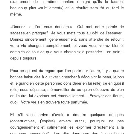
exactement de la même manière (malgré qu’ils le fassent
beaucoup plus «subtilement») et le résultat sera tôt ou tard le
même.
«Donnez, et l’on vous donnera.» Qui met cette parole de
sagesse en pratique? Je vous mets tous au défi de l’essayer!
Donnez sincèrement, généreusement, sans attendre de retour :
votre vie changera complètement, et vous vous verrez bientôt
comblés de tout ce que vous cherchiez à posséder – en vain –
depuis toujours.
Pour ce qui est du regard que l’on porte sur l’autre, il y a quatre
bonnes habitudes à cultiver : chercher à découvrir le beau, le bon
et le grand en cette personne; considérer en lui (elle) ce en quoi il
(elle) nous dépasse; s’émerveiller de ce qu’on découvre de bien
en l’autre; lui exprimer cet émerveillement… Envoyer des fleurs,
quoi! Votre vie s’en trouvera toute parfumée.
Et s’il vous arrive d’avoir à émettre quelques critiques
(constructives, j’espère) envers autrui, pourquoi ne pas
courageusement et calmement les exprimer directement à la
personne concernée? Les dire dans son dos à une tierce