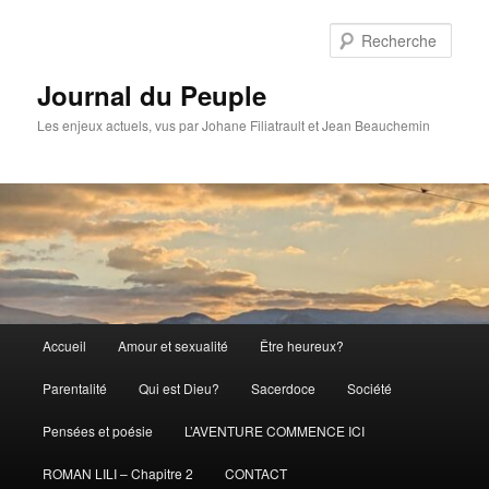
Aller
Aller
au
au
Rech
contenu
contenu
principal
secondaire
Journal du Peuple
Les enjeux actuels, vus par Johane Filiatrault et Jean Beauchemin
Menu
Accueil
Amour et sexualité
Être heureux?
principal
Parentalité
Qui est Dieu?
Sacerdoce
Société
Pensées et poésie
L’AVENTURE COMMENCE ICI
ROMAN LILI – Chapitre 2
CONTACT