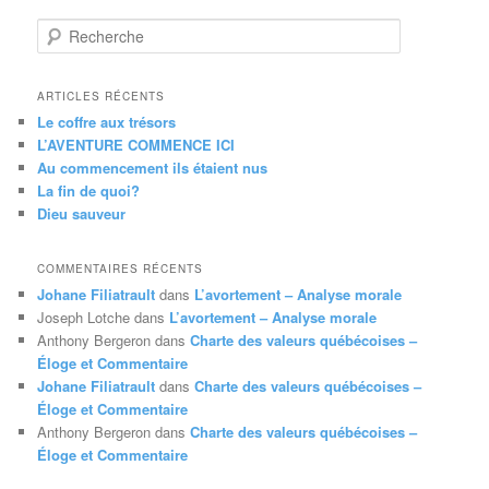
R
e
c
h
ARTICLES RÉCENTS
e
Le coffre aux trésors
r
L’AVENTURE COMMENCE ICI
c
Au commencement ils étaient nus
h
La fin de quoi?
e
Dieu sauveur
COMMENTAIRES RÉCENTS
Johane Filiatrault
dans
L’avortement – Analyse morale
Joseph Lotche
dans
L’avortement – Analyse morale
Anthony Bergeron
dans
Charte des valeurs québécoises –
Éloge et Commentaire
Johane Filiatrault
dans
Charte des valeurs québécoises –
Éloge et Commentaire
Anthony Bergeron
dans
Charte des valeurs québécoises –
Éloge et Commentaire