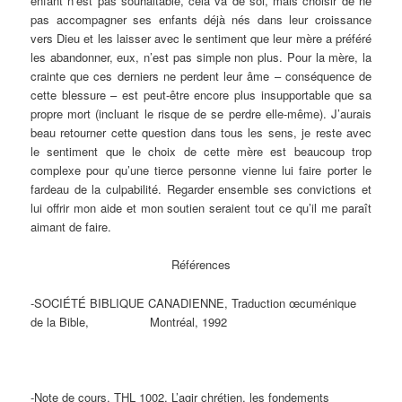
enfant n’est pas souhaitable, cela va de soi, mais choisir de ne
pas accompagner ses enfants déjà nés dans leur croissance
vers Dieu et les laisser avec le sentiment que leur mère a préféré
les abandonner, eux, n’est pas simple non plus. Pour la mère, la
crainte que ces derniers ne perdent leur âme – conséquence de
cette blessure – est peut-être encore plus insupportable que sa
propre mort (incluant le risque de se perdre elle-même). J’aurais
beau retourner cette question dans tous les sens, je reste avec
le sentiment que le choix de cette mère est beaucoup trop
complexe pour qu’une tierce personne vienne lui faire porter le
fardeau de la culpabilité. Regarder ensemble ses convictions et
lui offrir mon aide et mon soutien seraient tout ce qu’il me paraît
aimant de faire.
Références
-SOCIÉTÉ BIBLIQUE CANADIENNE, Traduction œcuménique
de la Bible, Montréal, 1992
-Note de cours, THL 1002, L’agir chrétien, les fondements