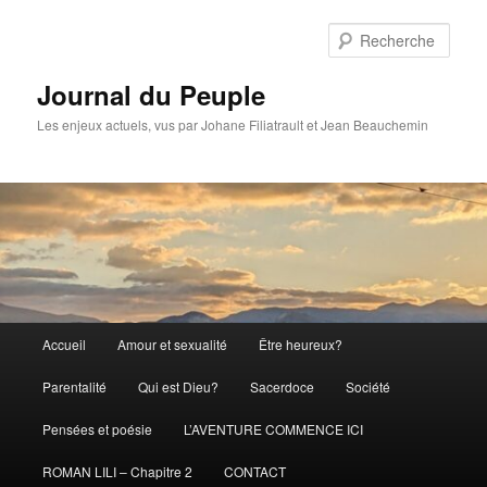
Aller
au
Rech
contenu
principal
Journal du Peuple
Les enjeux actuels, vus par Johane Filiatrault et Jean Beauchemin
Menu
Accueil
Amour et sexualité
Être heureux?
principal
Parentalité
Qui est Dieu?
Sacerdoce
Société
Pensées et poésie
L’AVENTURE COMMENCE ICI
ROMAN LILI – Chapitre 2
CONTACT