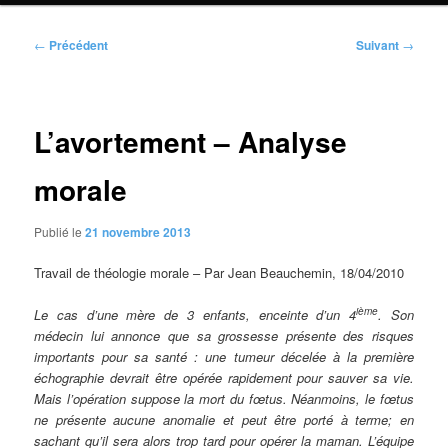
Navigation
←
Précédent
Suivant
→
des
articles
L’avortement – Analyse
morale
Publié le
21 novembre 2013
Travail de théologie morale – Par Jean Beauchemin, 18/04/2010
ième
Le cas d’une mère de 3 enfants, enceinte d’un 4
. Son
médecin lui annonce que sa grossesse présente des risques
importants pour sa santé : une tumeur décelée à la première
échographie devrait être opérée rapidement pour sauver sa vie.
Mais l’opération suppose la mort du fœtus. Néanmoins, le fœtus
ne présente aucune anomalie et peut être porté à terme; en
sachant qu’il sera alors trop tard pour opérer la maman. L’équipe