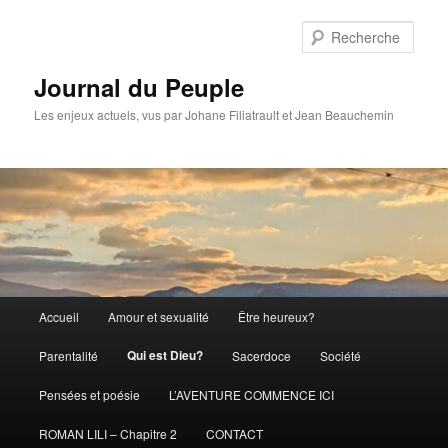
Aller
Aller
au
au
Rech
contenu
contenu
principal
secondaire
Journal du Peuple
Les enjeux actuels, vus par Johane Filiatrault et Jean Beauchemin
Menu
Accueil
Amour et sexualité
Être heureux?
principal
Qui est Dieu?
Parentalité
Sacerdoce
Société
Pensées et poésie
L’AVENTURE COMMENCE ICI
ROMAN LILI – Chapitre 2
CONTACT