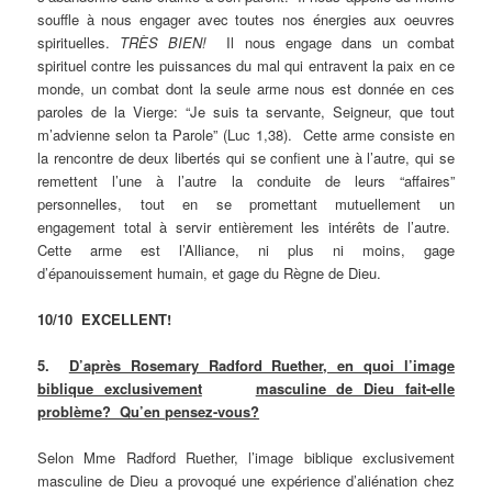
souffle à nous engager avec toutes nos énergies aux oeuvres
spirituelles.
TRÈS BIEN!
Il nous engage dans un combat
spirituel contre les puissances du mal qui entravent la paix en ce
monde, un combat dont la seule arme nous est donnée en ces
paroles de la Vierge: “Je suis ta servante, Seigneur, que tout
m’advienne selon ta Parole” (Luc 1,38). Cette arme consiste en
la rencontre de deux libertés qui se confient une à l’autre, qui se
remettent l’une à l’autre la conduite de leurs “affaires”
personnelles, tout en se promettant mutuellement un
engagement total à servir entièrement les intérêts de l’autre.
Cette arme est l’Alliance, ni plus ni moins, gage
d’épanouissement humain, et gage du Règne de Dieu.
10/10 EXCELLENT!
5.
D’après Rosemary Radford Ruether, en quoi l’image
biblique exclusivement
masculine de Dieu fait-elle
problème? Qu’en pensez-vous?
Selon Mme Radford Ruether, l’image biblique exclusivement
masculine de Dieu a provoqué une expérience d’aliénation chez