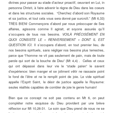
divines pour passer au stade d’acteur proactif, oeuvrant en Lui, in
personna Christi, à faire advenir le règne de Dieu dans les coeurs
et dans les structures sociales. “Cherchez d’abord son Royaume
et sa justice, et tout cela vous sera donné par surcroît.” (Mt 6,33)
TRÈS BIEN! Commençons d’abord par nous préoccuper de Ses
affaires, agissons comme Il agirait, et soyons assurés qu’Il
s’occupera de tous nos besoins.
VOILÀ PRÉCISÉMENT EN
QUOI CONSISTE LE « RENVERSEMENT » DONT IL EST
QUESTION ICI.
Il s’occupera d’abord, en tout premier lieu, de
nos besoins spirituels, sans négliger nos besoins plus terrestres,
parce que “l‘homme ne vit pas seulement de pain, mais de toute
parole qui sort de la bouche de Dieu” (Mt 4,4) . Celles et ceux
qui ont dépassé dans leur vie le “stade païen” le savent
d’expérience: bien manger et se joliment vêtir ne rassasie point
le fond de l’être et ne le remplit point de joie. Le vide spirituel
appelle l’Esprit Saint, le désir de justice appelle le Royaume:
seules réalités capables de combler de joie le genre humain!
Bien que ce concept ne soit pas contenu en Mt 6, on peut
compléter notre esquisse du Dieu provident par une brève
réflexion sur Mt 10,26-31. Le soin que Dieu prend de nous ne se