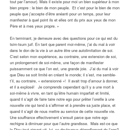
tout par l’amour). Mais il existe pour moi un bien supérieur à mon
bien propre : le bien de mon peuple. Et c’est pour le bien de mon
peuple que j’accepte d’être anéanti pour un temps, pour leur
manifester à quel point ils et elles ont du prix aux yeux de mon
Père et à mes yeux propre. »
En terminant, je demeure avec des questions pour ce qui est du
tsim-tsum juif. En tant que parent moi-même, j’ai du mal à voir
dans le don de la vie à un autre être une autolimitation de soi.
C’est selon mon expérience, au contraire, une extension de soi,
un prolongement de soi-même, une façon de manifester
puissamment ce que l’on est, une grande joie. J’ai du mal à voir
que Dieu se soit limité en créant le monde; il s’est, me semble-
t’il, au contraire, « extensionné »! Il avait trop d’amour à donner,
et il a explosé! Je comprends cependant qu’il y a une mort à
soi-même à vivre, en tant qu’être humain imparfait et limité,
quand il s’agit de faire taire notre ego pour prêter l’oreille à une
nouvelle vie qui tend à s’affirmer et à prendre sa juste place, et
quand il s’agit de nous mettre au service de cette nouvelle vie.
Une souffrance effectivement s’ensuit parce que notre ego
rechigne à diminuer pour que l’autre grandisse. Mais est-ce que
le Dieu tout-aimant vit, lui, ce douloureux dégonflement de l’ego?