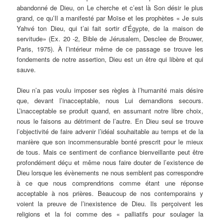
abandonné de Dieu, on Le cherche et c’est là Son désir le plus
grand, ce qu’Il a manifesté par Moïse et les prophètes « Je suis
Yahvé ton Dieu, qui t’ai fait sortir d’Égypte, de la maison de
servitude» (Ex. 20 -2, Bible de Jérusalem, Desclee de Brouwer,
Paris, 1975). À l’intérieur même de ce passage se trouve les
fondements de notre assertion, Dieu est un être qui libère et qui
sauve.
Dieu n’a pas voulu imposer ses règles à l’humanité mais désire
que, devant l’inacceptable, nous Lui demandions secours.
L’inacceptable se produit quand, en assumant notre libre choix,
nous le faisons au détriment de l’autre. En Dieu seul se trouve
l’objectivité de faire advenir l’idéal souhaitable au temps et de la
manière que son incommensurable bonté prescrit pour le mieux
de tous. Mais ce sentiment de confiance bienveillante peut être
profondément déçu et même nous faire douter de l’existence de
Dieu lorsque les évènements ne nous semblent pas correspondre
à ce que nous comprendrions comme étant une réponse
acceptable à nos prières. Beaucoup de nos contemporains y
voient la preuve de l’inexistence de Dieu. Ils perçoivent les
religions et la foi comme des « palliatifs pour soulager la