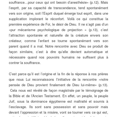
souffrance…pour ceux qui ont besoin d’anesthésie» (p.12). Mais
l’esprit, par sa capacité de transcendance, tend spontanément
vers son origine, soit l’Esprit duquel émerge tout esprit, dans une
supplication implorant le réconfort. Voilà ce qui constitue la
première expérience de Foi, le désir de Dieu. Il ne s’agit pas d’un
«pur mécanisme psychologique de projection » (p.13), c’est
l’attraction spontanée et naturelle de la créature envers son
créateur, comme l’enfant se tourne spontanément vers son
parent quand il a mal. Notre rencontre avec Dieu se produit de
façon similaire, c’est à dire qu’elle devient automatique et
nécessaire quand nos pouvoirs humains ne suffisent plus à
contrer la souffrance.
C’est parce qu’il est l’origine et la fin de la réponse à nos prières
que nous Lui reconnaissons l’initiative de la rencontre «notre
pensée de Dieu provient finalement de Dieu lui-même» (p.13).
Cela nous est révélé de façon magistrale par le témoignage de
la Bible et de l’Ancien Testament. En effet, un peuple, le peuple
Juif, sous la dominance égyptienne est maltraité et soumis à
l’esclavage. Ils sont sans possession et sans pouvoir mais
devant l’oppression et la misère, vont se tourner vers ce qui est,