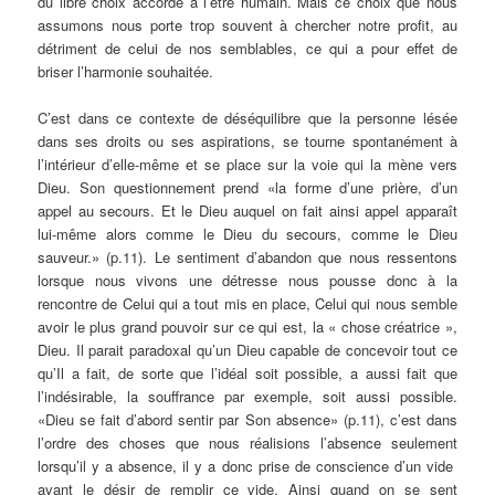
du libre choix accordé à l’être humain. Mais ce choix que nous
assumons nous porte trop souvent à chercher notre profit, au
détriment de celui de nos semblables, ce qui a pour effet de
briser l’harmonie souhaitée.
C’est dans ce contexte de déséquilibre que la personne lésée
dans ses droits ou ses aspirations, se tourne spontanément à
l’intérieur d’elle-même et se place sur la voie qui la mène vers
Dieu. Son questionnement prend «la forme d’une prière, d’un
appel au secours. Et le Dieu auquel on fait ainsi appel apparaît
lui-même alors comme le Dieu du secours, comme le Dieu
sauveur.» (p.11). Le sentiment d’abandon que nous ressentons
lorsque nous vivons une détresse nous pousse donc à la
rencontre de Celui qui a tout mis en place, Celui qui nous semble
avoir le plus grand pouvoir sur ce qui est, la « chose créatrice »,
Dieu. Il parait paradoxal qu’un Dieu capable de concevoir tout ce
qu’Il a fait, de sorte que l’idéal soit possible, a aussi fait que
l’indésirable, la souffrance par exemple, soit aussi possible.
«Dieu se fait d’abord sentir par Son absence» (p.11), c’est dans
l’ordre des choses que nous réalisions l’absence seulement
lorsqu’il y a absence, il y a donc prise de conscience d’un vide
avant le désir de remplir ce vide. Ainsi quand on se sent