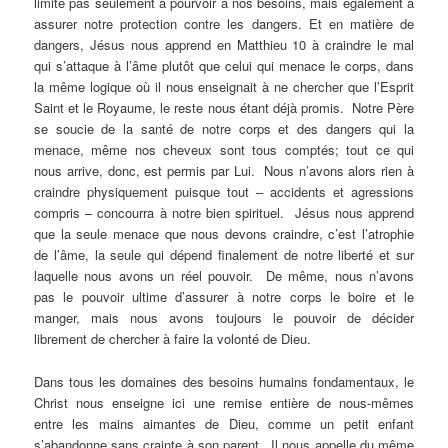
limite pas seulement à pourvoir à nos besoins, mais également à
assurer notre protection contre les dangers. Et en matière de
dangers, Jésus nous apprend en Matthieu 10 à craindre le mal
qui s’attaque à l’âme plutôt que celui qui menace le corps, dans
la même logique où il nous enseignait à ne chercher que l’Esprit
Saint et le Royaume, le reste nous étant déjà promis. Notre Père
se soucie de la santé de notre corps et des dangers qui la
menace, même nos cheveux sont tous comptés; tout ce qui
nous arrive, donc, est permis par Lui. Nous n’avons alors rien à
craindre physiquement puisque tout – accidents et agressions
compris – concourra à notre bien spirituel. Jésus nous apprend
que la seule menace que nous devons craindre, c’est l’atrophie
de l’âme, la seule qui dépend finalement de notre liberté et sur
laquelle nous avons un réel pouvoir. De même, nous n’avons
pas le pouvoir ultime d’assurer à notre corps le boire et le
manger, mais nous avons toujours le pouvoir de décider
librement de chercher à faire la volonté de Dieu.
Dans tous les domaines des besoins humains fondamentaux, le
Christ nous enseigne ici une remise entière de nous-mêmes
entre les mains aimantes de Dieu, comme un petit enfant
s’abandonne sans crainte à son parent. Il nous appelle du même