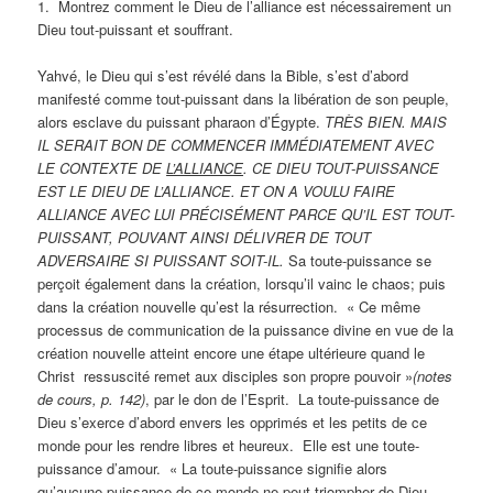
1. Montrez comment le Dieu de l’alliance est nécessairement un
Dieu tout-puissant et souffrant.
Yahvé, le Dieu qui s’est révélé dans la Bible, s’est d’abord
manifesté comme tout-puissant dans la libération de son peuple,
alors esclave du puissant pharaon d’Égypte.
TRÈS BIEN. MAIS
IL SERAIT BON DE COMMENCER IMMÉDIATEMENT AVEC
LE CONTEXTE DE
L’ALLIANCE
. CE DIEU TOUT-PUISSANCE
EST LE DIEU DE L’ALLIANCE. ET ON A VOULU FAIRE
ALLIANCE AVEC LUI PRÉCISÉMENT PARCE QU’IL EST TOUT-
PUISSANT, POUVANT AINSI DÉLIVRER DE TOUT
ADVERSAIRE SI PUISSANT SOIT-IL.
Sa toute-puissance se
perçoit également dans la création, lorsqu’il vainc le chaos; puis
dans la création nouvelle qu’est la résurrection. « Ce même
processus de communication de la puissance divine en vue de la
création nouvelle atteint encore une étape ultérieure quand le
Christ ressuscité remet aux disciples son propre pouvoir »
(notes
de cours, p. 142)
, par le don de l’Esprit. La toute-puissance de
Dieu s’exerce d’abord envers les opprimés et les petits de ce
monde pour les rendre libres et heureux. Elle est une toute-
puissance d’amour. « La toute-puissance signifie alors
qu’aucune puissance de ce monde ne peut triompher de Dieu,