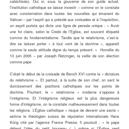
catéchisés). Oui si, sous la gouverne de son guide actuel,
l’institution catholique se laisse investir – comme on le constate
avec consternation dans toutes les nouvelles qui émanent du
Vatican – par l’esprit qui a présidé aux croisades et à l’inquisition,
un esprit puriste qui dicte une ligne de pensée unique : « Avoir
une foi claire, selon le Credo de l’Eglise, est souvent étiqueté
comme du fondamentalisme. Tandis que le relativisme, c’est-à-
dire se laisser porter « à tout vent de la doctrine », apparaît
comme la seule attitude digne du temps présent. » Homélie du
13 juin 2005 – par Joseph Ratzinger
,
la veille de son élection
comme pape
C’était le début de la croisade de Benoît XVI contre la « dictature
du relativisme ». Et partout, à la suite de son chef, on sent le
durcissement des positions catholiques sur les points de
doctrine. Pourtant, le « relativisme » moderne s’oppose à
l’intégrisme. Et l’intégrisme religieux est la plus dangereuse
forme d’intégrisme, on le constate malheureusement dans toutes
les religions. L’Église catholique « risque de devenir une secte »
estime le théologien suisse de réputation internationale Hans
Küng cité par l’agence France Presse. Il poursuit : « le pape
défend l’idée du
petit troupeau
(…) même si l’Église perd