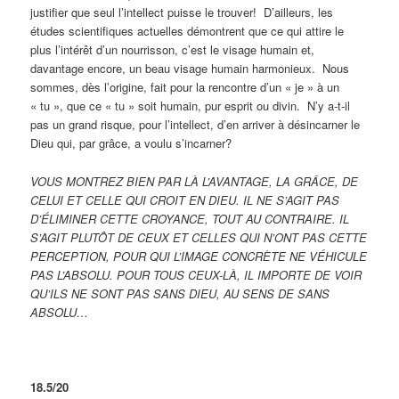
justifier que seul l’intellect puisse le trouver! D’ailleurs, les
études scientifiques actuelles démontrent que ce qui attire le
plus l’intérêt d’un nourrisson, c’est le visage humain et,
davantage encore, un beau visage humain harmonieux. Nous
sommes, dès l’origine, fait pour la rencontre d’un « je » à un
« tu », que ce « tu » soit humain, pur esprit ou divin. N’y a-t-il
pas un grand risque, pour l’intellect, d’en arriver à désincarner le
Dieu qui, par grâce, a voulu s’incarner?
VOUS MONTREZ BIEN PAR LÀ L’AVANTAGE, LA GRÂCE, DE
CELUI ET CELLE QUI CROIT EN DIEU. IL NE S’AGIT PAS
D’ÉLIMINER CETTE CROYANCE, TOUT AU CONTRAIRE. IL
S’AGIT PLUTÔT DE CEUX ET CELLES QUI N’ONT PAS CETTE
PERCEPTION, POUR QUI L’IMAGE CONCRÈTE NE VÉHICULE
PAS L’ABSOLU. POUR TOUS CEUX-LÀ, IL IMPORTE DE VOIR
QU’ILS NE SONT PAS SANS DIEU, AU SENS DE SANS
ABSOLU…
18.5/20