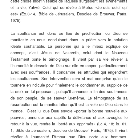
cette chose indéfinissable de laquelle surgissent les évènements
et la vie, Yahvé, Celui qui se révèle à Moïse «Je suis celui qui
est» (Ex.3-14, Bible de Jérusalem, Desclee de Brouwer, Paris,
1975).
La souffrance est donc ce lieu de prédilection où Dieu se
manifeste en nous conduisant dans la prière vers la solution
idéale souhaitable. La personne qui a le mieux expliqué ce
concept, c’est Jésus de Nazareth, celui dont le Nouveau
Testament porte le témoignage. Il vient par sa vie révéler à
l’humanité le dessein de Dieu sur elle en rapport particulièrement
avec ses souffrances. Il condamne les attitudes qui engendrent
les souffrances. Son intervention sera si mal comprise qu’on le
tournera en ridicule pour finalement le condamner au supplice de
la croix en lui proposant, puisqu’il annonce la fin des souffrances
de son peuple, de se sauver lui-même. Le témoignage de sa
résurrection est la manifestation qu’il est la voie de Dieu dans le
monde. C’est lui que Dieu envoie «porter la bonne nouvelle aux
pauvres, annoncer aux captifs la délivrance et aux aveugles le
retour à la vue, rendre la liberté aux opprimés» (Lc 4, 18; Is. 61,
1, Bible de Jérusalem, Desclee de Brouwer, Paris, 1975). Il vient
révéler à l’humanité l’Amour que Dieu porte aux hommes,