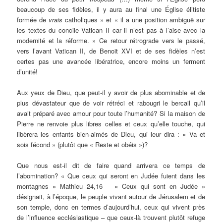
beaucoup de ses fidèles, il y aura au final une Église élitiste
formée de
vrais
catholiques » et « il a une position ambiguë sur
les textes du concile Vatican II car il n’est pas à l’aise avec la
modernité et la réforme. » Ce retour rétrograde vers le passé,
vers l’avant Vatican II, de Benoit XVI et de ses fidèles n’est
certes pas une avancée libératrice, encore moins un ferment
d’unité!
Aux yeux de Dieu, que peut-il y avoir de plus abominable et de
plus dévastateur que de voir rétréci et rabougri le bercail qu’il
avait préparé avec amour pour toute l’humanité? Si la maison de
Pierre ne renvoie plus libres celles et ceux qu’elle touche, qui
libèrera les enfants bien-aimés de Dieu, qui leur dira : « Va et
sois fécond » (plutôt que « Reste et obéis »)?
Que nous est-il dit de faire quand arrivera ce temps de
l’abomination? « Que ceux qui seront en Judée fuient dans les
montagnes » Mathieu 24,16 « Ceux qui sont en Judée »
désignait, à l’époque, le peuple vivant autour de Jérusalem et de
son temple, donc en termes d’aujourd’hui, ceux qui vivent près
de l’influence ecclésiastique – que ceux-là trouvent plutôt refuge