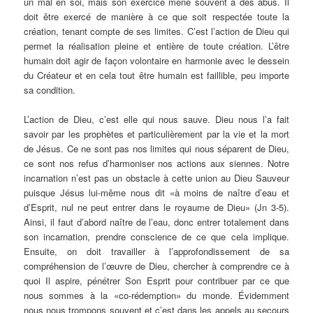
un mal en soi, mais son exercice mène souvent à des abus. Il
doit être exercé de manière à ce que soit respectée toute la
création, tenant compte de ses limites. C’est l’action de Dieu qui
permet la réalisation pleine et entière de toute création. L’être
humain doit agir de façon volontaire en harmonie avec le dessein
du Créateur et en cela tout être humain est faillible, peu importe
sa condition.
L’action de Dieu, c’est elle qui nous sauve. Dieu nous l’a fait
savoir par les prophètes et particulièrement par la vie et la mort
de Jésus. Ce ne sont pas nos limites qui nous séparent de Dieu,
ce sont nos refus d’harmoniser nos actions aux siennes. Notre
incarnation n’est pas un obstacle à cette union au Dieu Sauveur
puisque Jésus lui-même nous dit «à moins de naître d’eau et
d’Esprit, nul ne peut entrer dans le royaume de Dieu» (Jn 3-5).
Ainsi, il faut d’abord naître de l’eau, donc entrer totalement dans
son incarnation, prendre conscience de ce que cela implique.
Ensuite, on doit travailler à l’approfondissement de sa
compréhension de l’œuvre de Dieu, chercher à comprendre ce à
quoi Il aspire, pénétrer Son Esprit pour contribuer par ce que
nous sommes à la «co-rédemption» du monde. Évidemment
nous nous trompons souvent et c’est dans les appels au secours