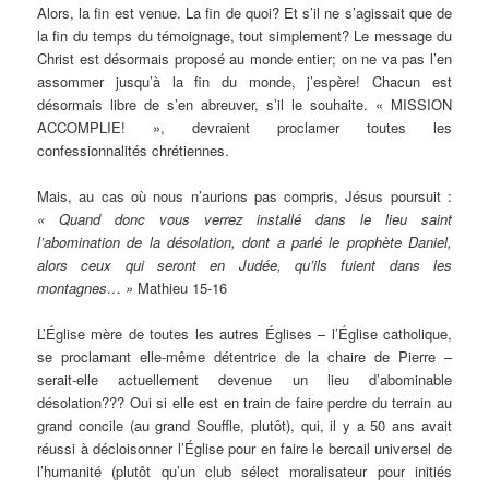
Alors, la fin est venue. La fin de quoi? Et s’il ne s’agissait que de
la fin du temps du témoignage, tout simplement? Le message du
Christ est désormais proposé au monde entier; on ne va pas l’en
assommer jusqu’à la fin du monde, j’espère! Chacun est
désormais libre de s’en abreuver, s’il le souhaite. « MISSION
ACCOMPLIE! », devraient proclamer toutes les
confessionnalités chrétiennes.
Mais, au cas où nous n’aurions pas compris, Jésus poursuit :
« Quand donc vous verrez installé dans le lieu saint
l’abomination de la désolation, dont a parlé le prophète Daniel,
alors ceux qui seront en Judée, qu’ils fuient dans les
montagnes… »
Mathieu 15-16
L’Église mère de toutes les autres Églises – l’Église catholique,
se proclamant elle-même détentrice de la chaire de Pierre –
serait-elle actuellement devenue un lieu d’abominable
désolation??? Oui si elle est en train de faire perdre du terrain au
grand concile (au grand Souffle, plutôt), qui, il y a 50 ans avait
réussi à décloisonner l’Église pour en faire le bercail universel de
l’humanité (plutôt qu’un club sélect moralisateur pour initiés