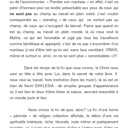
ou de l’excommunier. « Prendre son manteau » en effet, c’est se
parer d’honneur pour se rendre présentable aux yeux de ceux qui
ne sont pas
au champ au travail en plein soleil, c’est vouloir
correspondre au « standing » de ceux qui ne sortent pas au
champ, de ceux qui s’occupent du bercail. Parce que quand on
est au champ, au travail en plein monde, là où nous veut le
Maître, ce qui est honorable et jugé par tous les travailleurs
comme bénéfique et approprié, c’est de ne pas s’encombrer d’un
manteau (c’est d’être tels qu’on est, sans faux semblant, VRAIS,
même et surtout si, ainsi, on ne se sent plus « canonisables »)!!!
Dans les temps de la fin que nous vivons, le Christ nous
veut en tête à tête avec Lui, dans le secret de notre âme. Il
nous veut au travail, hors institution (hors les murs!), là où est en
train de fleurir EKKLESIA : de simples groupes d’appartenance
où il est bon et doux d’être frères et sœurs, œuvrant ensemble à
un monde juste et bon.
Nous vivons la fin de quoi, donc? La fin d’une forme
« périmée » de religion collective affichée, le début d’une vie
spirituelle intérieure, riche, féconde, mais intime et pratiquement
invisible, où il n’est plus question d’aller à l’église mais d’être en