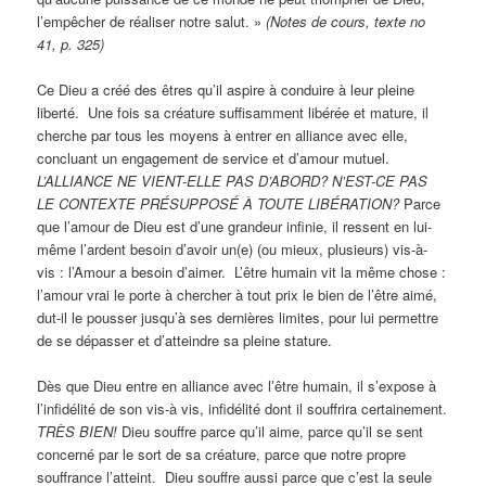
l’empêcher de réaliser notre salut. »
(Notes de cours, texte no
41, p. 325)
Ce Dieu a créé des êtres qu’il aspire à conduire à leur pleine
liberté. Une fois sa créature suffisamment libérée et mature, il
cherche par tous les moyens à entrer en alliance avec elle,
concluant un engagement de service et d’amour mutuel.
L’ALLIANCE NE VIENT-ELLE PAS D’ABORD? N’EST-CE PAS
LE CONTEXTE PRÉSUPPOSÉ À TOUTE LIBÉRATION?
Parce
que l’amour de Dieu est d’une grandeur infinie, il ressent en lui-
même l’ardent besoin d’avoir un(e) (ou mieux, plusieurs) vis-à-
vis : l’Amour a besoin d’aimer. L’être humain vit la même chose :
l’amour vrai le porte à chercher à tout prix le bien de l’être aimé,
dut-il le pousser jusqu’à ses dernières limites, pour lui permettre
de se dépasser et d’atteindre sa pleine stature.
Dès que Dieu entre en alliance avec l’être humain, il s’expose à
l’infidélité de son vis-à vis, infidélité dont il souffrira certainement.
TRÈS BIEN!
Dieu souffre parce qu’il aime, parce qu’il se sent
concerné par le sort de sa créature, parce que notre propre
souffrance l’atteint. Dieu souffre aussi parce que c’est la seule