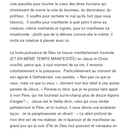
voie possible pour toucher le cœur des êtres humains qui
choisissent de suivre la voie du bourreau, du dominateur, du
profiteur. Il souffre pour racheter le mal qu’ils font (que nous
faisons). Il souffre pour manifester à quel point il aime sa
créature, même méchante et ingrate, pour lui manifester sa
miséricorde : plutôt que de la détruire comme elle le mérite, il
invite sa créature à pleurer avec lui.
La toute-puissance de Dieu se trouve manifestement inversée
(ET EN MÊME TEMPS MANIFESTÉE)
en Jésus le Christ
crucifié, parce que, à tout moment de sa vie, il renonce
volontairement à la puissance. Particulièrement au moment de
son agonie à Gethsémani, ces paroles, « Non pas ce que je
veux, mais ce que tu veux », donnent tout leur relief à ces autres
paroles de Jésus, « Penses-tu donc que je ne puisse faire appel
à mon Père, qui me fournirait sur-le-champ plus de douze légions
d’anges? ». Jésus est le Verbe divin, celui qui nous révèle
parfaitement le Père, et ici surtout, il nous donne une éclatante
leçon. Je le paraphraserais en disant : « Le désir profond de
mon être est de me réaliser, de m’épanouir et de manifester au
grand jour qui je suis (Fils du Dieu tout puissant et vainqueur en