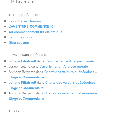
e
c
h
ARTICLES RÉCENTS
e
Le coffre aux trésors
r
L’AVENTURE COMMENCE ICI
c
Au commencement ils étaient nus
h
La fin de quoi?
e
Dieu sauveur
COMMENTAIRES RÉCENTS
Johane Filiatrault
dans
L’avortement – Analyse morale
Joseph Lotche
dans
L’avortement – Analyse morale
Anthony Bergeron
dans
Charte des valeurs québécoises –
Éloge et Commentaire
Johane Filiatrault
dans
Charte des valeurs québécoises –
Éloge et Commentaire
Anthony Bergeron
dans
Charte des valeurs québécoises –
Éloge et Commentaire
ARCHIVES