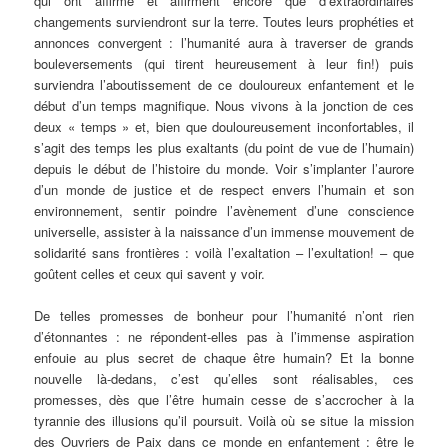
qui ont affirmé et affirment encore que d’extraordinaires
changements surviendront sur la terre. Toutes leurs prophéties et
annonces convergent : l’humanité aura à traverser de grands
bouleversements (qui tirent heureusement à leur fin!) puis
surviendra l’aboutissement de ce douloureux enfantement et le
début d’un temps magnifique. Nous vivons à la jonction de ces
deux « temps » et, bien que douloureusement inconfortables, il
s’agit des temps les plus exaltants (du point de vue de l’humain)
depuis le début de l’histoire du monde. Voir s’implanter l’aurore
d’un monde de justice et de respect envers l’humain et son
environnement, sentir poindre l’avènement d’une conscience
universelle, assister à la naissance d’un immense mouvement de
solidarité sans frontières : voilà l’exaltation – l’exultation! – que
goûtent celles et ceux qui savent y voir.
De telles promesses de bonheur pour l’humanité n’ont rien
d’étonnantes : ne répondent-elles pas à l’immense aspiration
enfouie au plus secret de chaque être humain? Et la bonne
nouvelle là-dedans, c’est qu’elles sont réalisables, ces
promesses, dès que l’être humain cesse de s’accrocher à la
tyrannie des illusions qu’il poursuit. Voilà où se situe la mission
des Ouvriers de Paix dans ce monde en enfantement : être le