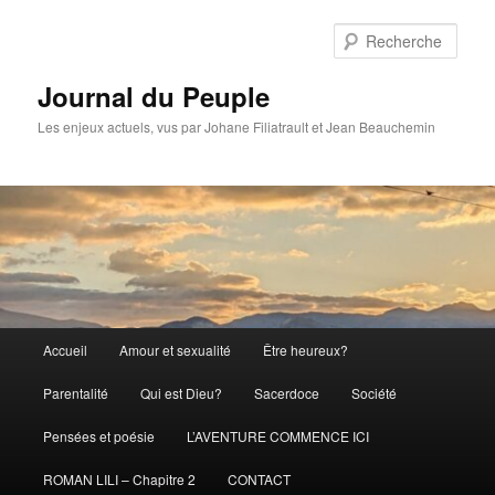
Aller
Aller
au
au
Rech
contenu
contenu
principal
secondaire
Journal du Peuple
Les enjeux actuels, vus par Johane Filiatrault et Jean Beauchemin
Menu
Accueil
Amour et sexualité
Être heureux?
principal
Parentalité
Qui est Dieu?
Sacerdoce
Société
Pensées et poésie
L’AVENTURE COMMENCE ICI
ROMAN LILI – Chapitre 2
CONTACT