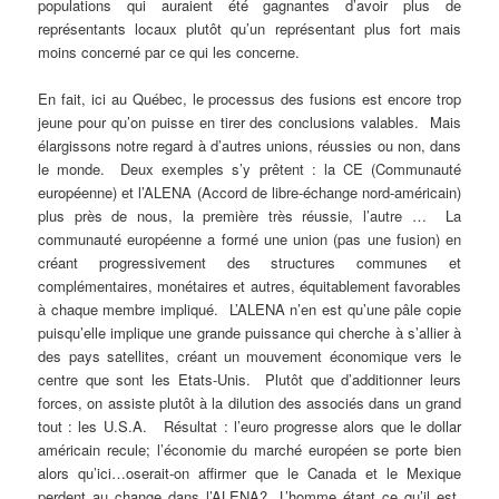
populations qui auraient été gagnantes d’avoir plus de
représentants locaux plutôt qu’un représentant plus fort mais
moins concerné par ce qui les concerne.
En fait, ici au Québec, le processus des fusions est encore trop
jeune pour qu’on puisse en tirer des conclusions valables. Mais
élargissons notre regard à d’autres unions, réussies ou non, dans
le monde. Deux exemples s’y prêtent : la CE (Communauté
européenne) et l’ALENA (Accord de libre-échange nord-américain)
plus près de nous, la première très réussie, l’autre … La
communauté européenne a formé une union (pas une fusion) en
créant progressivement des structures communes et
complémentaires, monétaires et autres, équitablement favorables
à chaque membre impliqué. L’ALENA n’en est qu’une pâle copie
puisqu’elle implique une grande puissance qui cherche à s’allier à
des pays satellites, créant un mouvement économique vers le
centre que sont les Etats-Unis. Plutôt que d’additionner leurs
forces, on assiste plutôt à la dilution des associés dans un grand
tout : les U.S.A. Résultat : l’euro progresse alors que le dollar
américain recule; l’économie du marché européen se porte bien
alors qu’ici…oserait-on affirmer que le Canada et le Mexique
perdent au change dans l’ALENA? L’homme étant ce qu’il est,