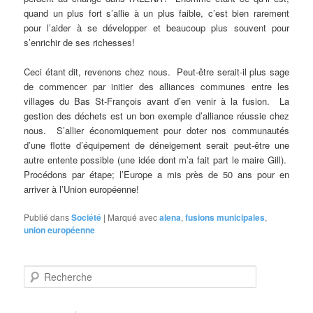
quand un plus fort s’allie à un plus faible, c’est bien rarement
pour l’aider à se développer et beaucoup plus souvent pour
s’enrichir de ses richesses!
Ceci étant dit, revenons chez nous. Peut-être serait-il plus sage
de commencer par initier des alliances communes entre les
villages du Bas St-François avant d’en venir à la fusion. La
gestion des déchets est un bon exemple d’alliance réussie chez
nous. S’allier économiquement pour doter nos communautés
d’une flotte d’équipement de déneigement serait peut-être une
autre entente possible (une idée dont m’a fait part le maire Gill).
Procédons par étape; l’Europe a mis près de 50 ans pour en
arriver à l’Union européenne!
Publié dans
Société
|
Marqué avec
alena
,
fusions municipales
,
union européenne
R
e
c
h