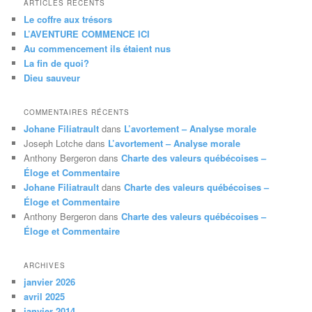
ARTICLES RÉCENTS
e
Le coffre aux trésors
r
L’AVENTURE COMMENCE ICI
c
Au commencement ils étaient nus
h
La fin de quoi?
e
Dieu sauveur
COMMENTAIRES RÉCENTS
Johane Filiatrault
dans
L’avortement – Analyse morale
Joseph Lotche
dans
L’avortement – Analyse morale
Anthony Bergeron
dans
Charte des valeurs québécoises –
Éloge et Commentaire
Johane Filiatrault
dans
Charte des valeurs québécoises –
Éloge et Commentaire
Anthony Bergeron
dans
Charte des valeurs québécoises –
Éloge et Commentaire
ARCHIVES
janvier 2026
avril 2025
janvier 2014