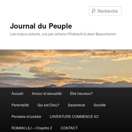
Aller
Aller
au
au
Rech
contenu
contenu
principal
secondaire
Journal du Peuple
Les enjeux actuels, vus par Johane Filiatrault et Jean Beauchemin
Menu
Accueil
Amour et sexualité
Être heureux?
principal
Parentalité
Qui est Dieu?
Sacerdoce
Société
Pensées et poésie
L’AVENTURE COMMENCE ICI
ROMAN LILI – Chapitre 2
CONTACT