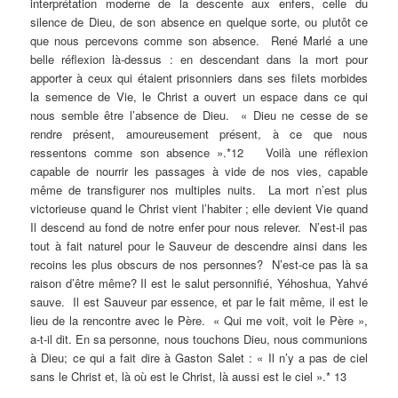
interprétation moderne de la descente aux enfers, celle du
silence de Dieu, de son absence en quelque sorte, ou plutôt ce
que nous percevons comme son absence. René Marlé a une
belle réflexion là-dessus : en descendant dans la mort pour
apporter à ceux qui étaient prisonniers dans ses filets morbides
la semence de Vie, le Christ a ouvert un espace dans ce qui
nous semble être l’absence de Dieu. « Dieu ne cesse de se
rendre présent, amoureusement présent, à ce que nous
ressentons comme son absence ».*12 Voilà une réflexion
capable de nourrir les passages à vide de nos vies, capable
même de transfigurer nos multiples nuits. La mort n’est plus
victorieuse quand le Christ vient l’habiter ; elle devient Vie quand
Il descend au fond de notre enfer pour nous relever. N’est-il pas
tout à fait naturel pour le Sauveur de descendre ainsi dans les
recoins les plus obscurs de nos personnes? N’est-ce pas là sa
raison d’être même? Il est le salut personnifié, Yéhoshua, Yahvé
sauve. Il est Sauveur par essence, et par le fait même, il est le
lieu de la rencontre avec le Père. « Qui me voit, voit le Père »,
a-t-il dit. En sa personne, nous touchons Dieu, nous communions
à Dieu; ce qui a fait dire à Gaston Salet : « Il n’y a pas de ciel
sans le Christ et, là où est le Christ, là aussi est le ciel ».* 13