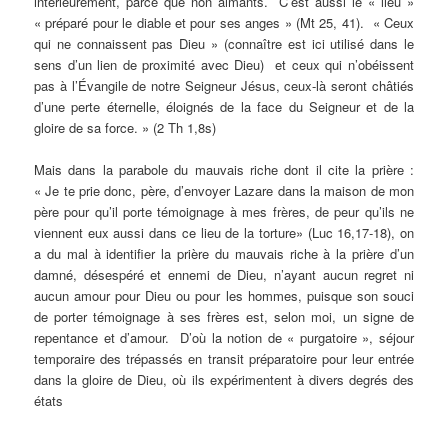
intérieurement, parce que non aimants. C’est aussi le « lieu »
« préparé pour le diable et pour ses anges » (Mt 25, 41). « Ceux
qui ne connaissent pas Dieu » (connaître est ici utilisé dans le
sens d’un lien de proximité avec Dieu) et ceux qui n’obéissent
pas à l’Évangile de notre Seigneur Jésus, ceux-là seront châtiés
d’une perte éternelle, éloignés de la face du Seigneur et de la
gloire de sa force. » (2 Th 1,8s)
Mais dans la parabole du mauvais riche dont il cite la prière :
« Je te prie donc, père, d’envoyer Lazare dans la maison de mon
père pour qu’il porte témoignage à mes frères, de peur qu’ils ne
viennent eux aussi dans ce lieu de la torture» (Luc 16,17-18), on
a du mal à identifier la prière du mauvais riche à la prière d’un
damné, désespéré et ennemi de Dieu, n’ayant aucun regret ni
aucun amour pour Dieu ou pour les hommes, puisque son souci
de porter témoignage à ses frères est, selon moi, un signe de
repentance et d’amour. D’où la notion de « purgatoire », séjour
temporaire des trépassés en transit préparatoire pour leur entrée
dans la gloire de Dieu, où ils expérimentent à divers degrés des
états
___________________________