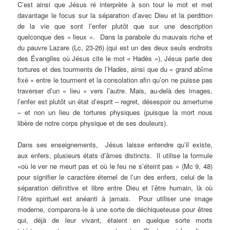
C’est ainsi que Jésus ré interprète à son tour le mot et met
davantage le focus sur la séparation d’avec Dieu et la perdition
de la vie que sont l’enfer plutôt que sur une description
quelconque des « lieux ». Dans la parabole du mauvais riche et
du pauvre Lazare (Lc, 23-26) (qui est un des deux seuls endroits
des Évangiles où Jésus cite le mot « Hadès »), Jésus parle des
tortures et des tourments de l’Hadès, ainsi que du « grand abîme
fixé » entre le tourment et la consolation afin qu’on ne puisse pas
traverser d’un « lieu » vers l’autre. Mais, au-delà des images,
l’enfer est plutôt un état d’esprit – regret, désespoir ou amertume
– et non un lieu de tortures physiques (puisque la mort nous
libère de notre corps physique et de ses douleurs).
Dans ses enseignements, Jésus laisse entendre qu’il existe,
aux enfers, plusieurs états d’âmes distincts. Il utilise la formule
«où le ver ne meurt pas et où le feu ne s’éteint pas » (Mc 9, 48)
pour signifier le caractère éternel de l’un des enfers, celui de la
séparation définitive et libre entre Dieu et l’être humain, là où
l’être spirituel est anéanti à jamais. Pour utiliser une image
moderne, comparons-le à une sorte de déchiqueteuse pour êtres
qui, déjà de leur vivant, étaient en quelque sorte morts