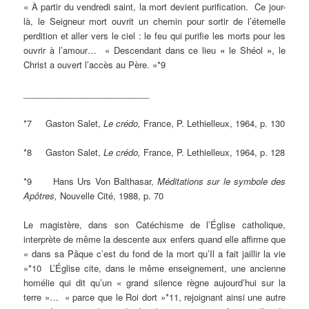
« À partir du vendredi saint, la mort devient purification. Ce jour-
là, le Seigneur mort ouvrit un chemin pour sortir de l’éternelle
perdition et aller vers le ciel : le feu qui purifie les morts pour les
ouvrir à l’amour…
« Descendant dans ce lieu
«
le Shéol
»
, le
Christ a ouvert l’accès au Père. »*9
__________________________
*7 Gaston Salet,
Le crédo,
France, P. Lethielleux, 1964, p. 130
*8 Gaston Salet,
Le crédo,
France, P. Lethielleux, 1964, p. 128
*9 Hans Urs Von Balthasar,
Méditations sur le symbole des
Apôtres,
Nouvelle Cité, 1988, p. 70
Le magistère, dans son Catéchisme de l’Église catholique,
interprète de même la descente aux enfers quand elle affirme que
« dans sa Pâque c’est du fond de la mort qu’Il a fait jaillir la vie
»*10 L’Église cite, dans le même enseignement, une ancienne
homélie qui dit qu’un « grand silence règne aujourd’hui sur la
terre »…
« parce que le Roi dort »*11, rejoignant ainsi une autre