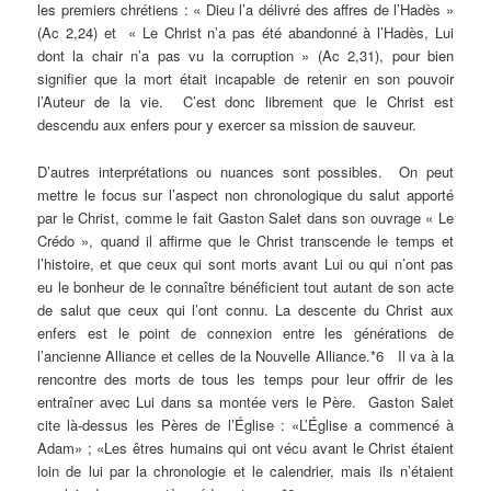
les premiers chrétiens : « Dieu l’a délivré des affres de l’Hadès »
(Ac 2,24) et « Le Christ n’a pas été abandonné à l’Hadès, Lui
dont la chair n’a pas vu la corruption » (Ac 2,31), pour bien
signifier que la mort était incapable de retenir en son pouvoir
l’Auteur de la vie. C’est donc librement que le Christ est
descendu aux enfers pour y exercer sa mission de sauveur.
D’autres interprétations ou nuances sont possibles. On peut
mettre le focus sur l’aspect non chronologique du salut apporté
par le Christ, comme le fait Gaston Salet dans son ouvrage « Le
Crédo », quand il affirme que le Christ transcende le temps et
l’histoire, et que ceux qui sont morts avant Lui ou qui n’ont pas
eu le bonheur de le connaître bénéficient tout autant de son acte
de salut que ceux qui l’ont connu. La descente du Christ aux
enfers est le point de connexion entre les générations de
l’ancienne Alliance et celles de la Nouvelle Alliance.*6 Il va à la
rencontre des morts de tous les temps pour leur offrir de les
entraîner avec Lui dans sa montée vers le Père. Gaston Salet
cite là-dessus les Pères de l’Église : «L’Église a commencé à
Adam» ; «Les êtres humains qui ont vécu avant le Christ étaient
loin de lui par la chronologie et le calendrier, mais ils n’étaient