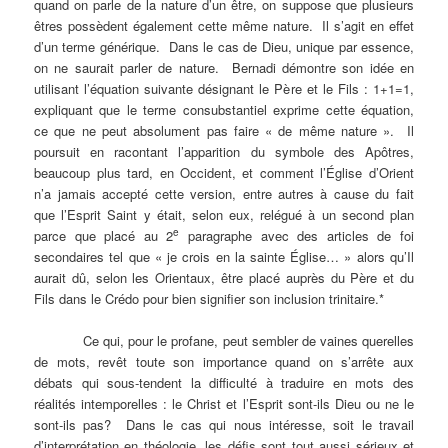
quand on parle de la nature d’un être, on suppose que plusieurs
êtres possèdent également cette même nature. Il s’agit en effet
d’un terme générique. Dans le cas de Dieu, unique par essence,
on ne saurait parler de nature. Bernadi démontre son idée en
utilisant l’équation suivante désignant le Père et le Fils : 1+1=1,
expliquant que le terme consubstantiel exprime cette équation,
ce que ne peut absolument pas faire « de même nature ». Il
poursuit en racontant l’apparition du symbole des Apôtres,
beaucoup plus tard, en Occident, et comment l’Église d’Orient
n’a jamais accepté cette version, entre autres à cause du fait
que l’Esprit Saint y était, selon eux, relégué à un second plan
e
parce que placé au 2
paragraphe avec des articles de foi
secondaires tel que « je crois en la sainte Église… » alors qu’Il
aurait dû, selon les Orientaux, être placé auprès du Père et du
Fils dans le Crédo pour bien signifier son inclusion trinitaire.*
Ce qui, pour le profane, peut sembler de vaines querelles
de mots, revêt toute son importance quand on s’arrête aux
débats qui sous-tendent la difficulté à traduire en mots des
réalités intemporelles : le Christ et l’Esprit sont-ils Dieu ou ne le
sont-ils pas? Dans le cas qui nous intéresse, soit le travail
d’interprétation en théologie, les défis sont tout aussi sérieux et