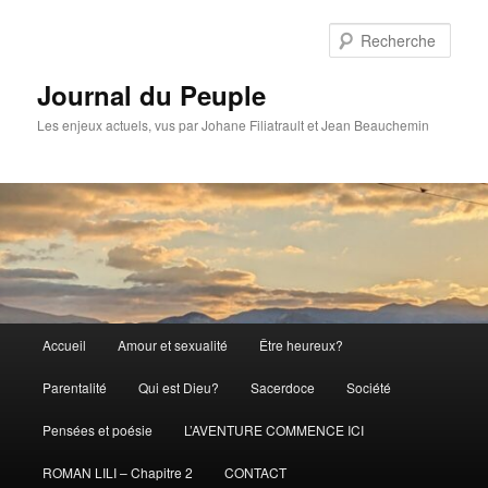
Aller
Aller
au
au
Rech
contenu
contenu
principal
secondaire
Journal du Peuple
Les enjeux actuels, vus par Johane Filiatrault et Jean Beauchemin
Menu
Accueil
Amour et sexualité
Être heureux?
principal
Parentalité
Qui est Dieu?
Sacerdoce
Société
Pensées et poésie
L’AVENTURE COMMENCE ICI
ROMAN LILI – Chapitre 2
CONTACT