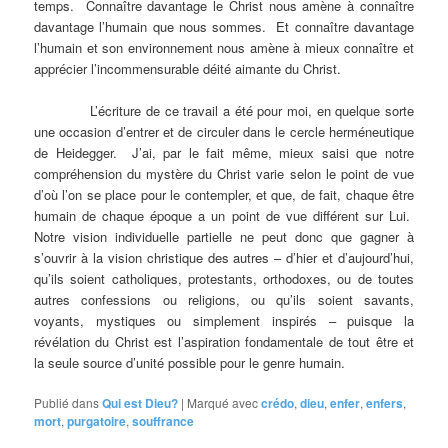
temps. Connaître davantage le Christ nous amène à connaître
davantage l’humain que nous sommes. Et connaître davantage
l’humain et son environnement nous amène à mieux connaître et
apprécier l’incommensurable déité aimante du Christ.
L’écriture de ce travail a été pour moi, en quelque sorte
une occasion d’entrer et de circuler dans le cercle herméneutique
de Heidegger. J’ai, par le fait même, mieux saisi que notre
compréhension du mystère du Christ varie selon le point de vue
d’où l’on se place pour le contempler, et que, de fait, chaque être
humain de chaque époque a un point de vue différent sur Lui.
Notre vision individuelle partielle ne peut donc que gagner à
s’ouvrir à la vision christique des autres – d’hier et d’aujourd’hui,
qu’ils soient catholiques, protestants, orthodoxes, ou de toutes
autres confessions ou religions, ou qu’ils soient savants,
voyants, mystiques ou simplement inspirés – puisque la
révélation du Christ est l’aspiration fondamentale de tout être et
la seule source d’unité possible pour le genre humain.
Publié dans
Qui est Dieu?
|
Marqué avec
crédo
,
dieu
,
enfer
,
enfers
,
mort
,
purgatoire
,
souffrance