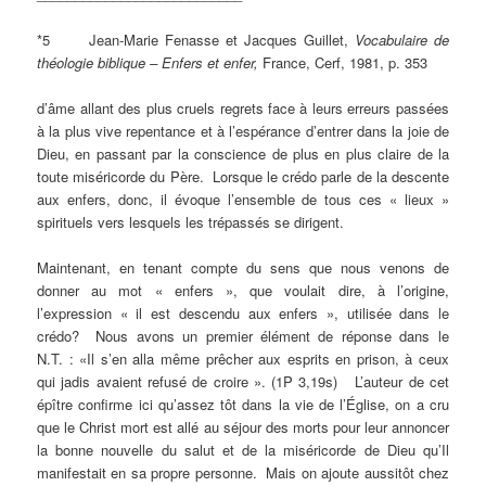
*5 Jean-Marie Fenasse et Jacques Guillet,
Vocabulaire de
théologie biblique – Enfers et enfer,
France, Cerf, 1981, p. 353
d’âme allant des plus cruels regrets face à leurs erreurs passées
à la plus vive repentance et à l’espérance d’entrer dans la joie de
Dieu, en passant par la conscience de plus en plus claire de la
toute miséricorde du Père. Lorsque le crédo parle de la descente
aux enfers, donc, il évoque l’ensemble de tous ces « lieux »
spirituels vers lesquels les trépassés se dirigent.
Maintenant, en tenant compte du sens que nous venons de
donner au mot « enfers », que voulait dire, à l’origine,
l’expression « il est descendu aux enfers », utilisée dans le
crédo? Nous avons un premier élément de réponse dans le
N.T. : «Il s’en alla même prêcher aux esprits en prison, à ceux
qui jadis avaient refusé de croire ». (1P 3,19s) L’auteur de cet
épître confirme ici qu’assez tôt dans la vie de l’Église, on a cru
que le Christ mort est allé au séjour des morts pour leur annoncer
la bonne nouvelle du salut et de la miséricorde de Dieu qu’Il
manifestait en sa propre personne. Mais on ajoute aussitôt chez