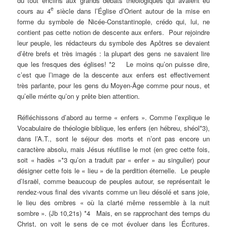
du tout enclins aux grands débats théologiques qui avaient eu
e
cours au 4
siècle dans l’Église d’Orient autour de la mise en
forme du symbole de Nicée-Constantinople, crédo qui, lui, ne
contient pas cette notion de descente aux enfers. Pour rejoindre
leur peuple, les rédacteurs du symbole des Apôtres se devaient
d’être brefs et très imagés : la plupart des gens ne savaient lire
que les fresques des églises! *2 Le moins qu’on puisse dire,
c’est que l’image de la descente aux enfers est effectivement
très parlante, pour les gens du Moyen-Âge comme pour nous, et
qu’elle mérite qu’on y prête bien attention.
Réfléchissons d’abord au terme « enfers ». Comme l’explique le
Vocabulaire de théologie biblique, les enfers (en hébreu, shéol*3),
dans l’A.T., sont le séjour des morts et n’ont pas encore un
caractère absolu, mais Jésus réutilise le mot (en grec cette fois,
soit « hadès »*3 qu’on a traduit par « enfer » au singulier) pour
désigner cette fois le « lieu » de la perdition éternelle. Le peuple
d’Israël, comme beaucoup de peuples autour, se représentait le
rendez-vous final des vivants comme un lieu désolé et sans joie,
le lieu des ombres « où la clarté même ressemble à la nuit
sombre ». (Jb 10,21s) *4 Mais, en se rapprochant des temps du
Christ, on voit le sens de ce mot évoluer dans les Écritures.