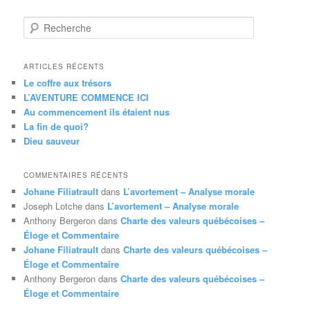
R
e
c
h
ARTICLES RÉCENTS
e
Le coffre aux trésors
r
L’AVENTURE COMMENCE ICI
c
Au commencement ils étaient nus
h
La fin de quoi?
e
Dieu sauveur
COMMENTAIRES RÉCENTS
Johane Filiatrault
dans
L’avortement – Analyse morale
Joseph Lotche
dans
L’avortement – Analyse morale
Anthony Bergeron
dans
Charte des valeurs québécoises –
Éloge et Commentaire
Johane Filiatrault
dans
Charte des valeurs québécoises –
Éloge et Commentaire
Anthony Bergeron
dans
Charte des valeurs québécoises –
Éloge et Commentaire