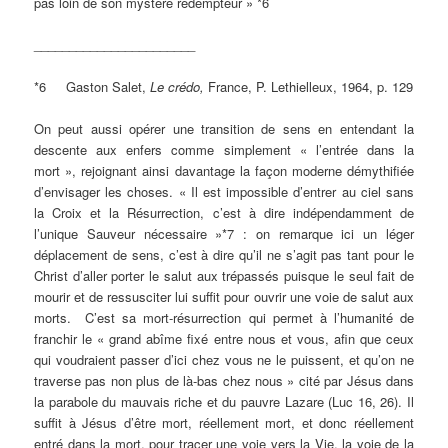
pas loin de son mystère rédempteur » *6
_______________________
*6 Gaston Salet,
Le crédo,
France, P. Lethielleux, 1964, p. 129
On peut aussi opérer une transition de sens en entendant la
descente aux enfers comme simplement « l’entrée dans la
mort », rejoignant ainsi davantage la façon moderne démythifiée
d’envisager les choses. « Il est impossible d’entrer au ciel sans
la Croix et la Résurrection, c’est à dire indépendamment de
l’unique Sauveur nécessaire »*7 : on remarque ici un léger
déplacement de sens, c’est à dire qu’il ne s’agit pas tant pour le
Christ d’aller porter le salut aux trépassés puisque le seul fait de
mourir et de ressusciter lui suffit pour ouvrir une voie de salut aux
morts. C’est sa mort-résurrection qui permet à l’humanité de
franchir le « grand abîme fixé entre nous et vous, afin que ceux
qui voudraient passer d’ici chez vous ne le puissent, et qu’on ne
traverse pas non plus de là-bas chez nous » cité par Jésus dans
la parabole du mauvais riche et du pauvre Lazare (Luc 16, 26). Il
suffit à Jésus d’être mort, réellement mort, et donc réellement
entré dans la mort, pour tracer une voie vers la Vie, la voie de la