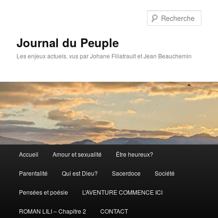
Aller
Aller
au
au
Rech
contenu
contenu
principal
secondaire
Journal du Peuple
Les enjeux actuels, vus par Johane Filiatrault et Jean Beauchemin
Menu
Accueil
Amour et sexualité
Être heureux?
principal
Parentalité
Qui est Dieu?
Sacerdoce
Société
Pensées et poésie
L’AVENTURE COMMENCE ICI
ROMAN LILI – Chapitre 2
CONTACT