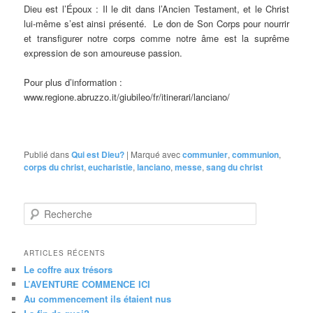
Dieu est l’Époux : Il le dit dans l’Ancien Testament, et le Christ
lui-même s’est ainsi présenté. Le don de Son Corps pour nourrir
et transfigurer notre corps comme notre âme est la suprême
expression de son amoureuse passion.
Pour plus d’information :
www.regione.abruzzo.it/giubileo/fr/itinerari/lanciano/
Publié dans
Qui est Dieu?
|
Marqué avec
communier
,
communion
,
corps du christ
,
eucharistie
,
lanciano
,
messe
,
sang du christ
R
e
c
h
ARTICLES RÉCENTS
e
Le coffre aux trésors
r
L’AVENTURE COMMENCE ICI
c
Au commencement ils étaient nus
h