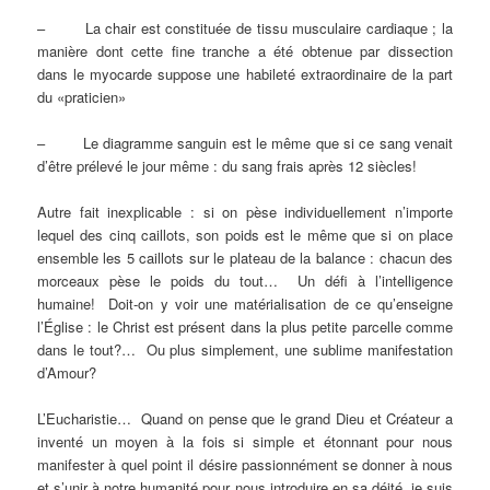
– La chair est constituée de tissu musculaire cardiaque ; la
manière dont cette fine tranche a été obtenue par dissection
dans le myocarde suppose une habileté extraordinaire de la part
du «praticien»
– Le diagramme sanguin est le même que si ce sang venait
d’être prélevé le jour même : du sang frais après 12 siècles!
Autre fait inexplicable : si on pèse individuellement n’importe
lequel des cinq caillots, son poids est le même que si on place
ensemble les 5 caillots sur le plateau de la balance : chacun des
morceaux pèse le poids du tout… Un défi à l’intelligence
humaine! Doit-on y voir une matérialisation de ce qu’enseigne
l’Église : le Christ est présent dans la plus petite parcelle comme
dans le tout?… Ou plus simplement, une sublime manifestation
d’Amour?
L’Eucharistie… Quand on pense que le grand Dieu et Créateur a
inventé un moyen à la fois si simple et étonnant pour nous
manifester à quel point il désire passionnément se donner à nous
et s’unir à notre humanité pour nous introduire en sa déité, je suis