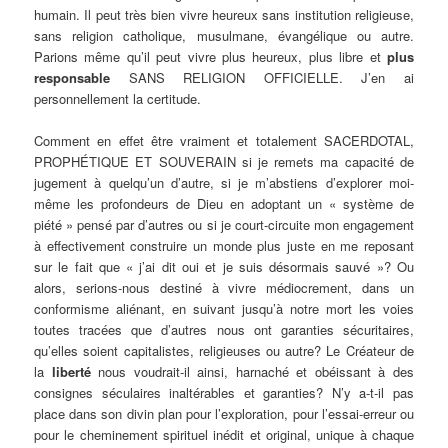
humain. Il peut très bien vivre heureux sans institution religieuse,
sans religion catholique, musulmane, évangélique ou autre.
Parions même qu’il peut vivre plus heureux, plus libre et
plus
responsable
SANS RELIGION OFFICIELLE. J’en ai
personnellement la certitude.
Comment en effet être vraiment et totalement SACERDOTAL,
PROPHÉTIQUE ET SOUVERAIN si je remets ma capacité de
jugement à quelqu’un d’autre, si je m’abstiens d’explorer moi-
même les profondeurs de Dieu en adoptant un « système de
piété » pensé par d’autres ou si je court-circuite mon engagement
à effectivement construire un monde plus juste en me reposant
sur le fait que « j’ai dit oui et je suis désormais sauvé »? Ou
alors, serions-nous destiné à vivre médiocrement, dans un
conformisme aliénant, en suivant jusqu’à notre mort les voies
toutes tracées que d’autres nous ont garanties sécuritaires,
qu’elles soient capitalistes, religieuses ou autre? Le Créateur de
la
liberté
nous voudrait-il ainsi, harnaché et obéissant à des
consignes séculaires inaltérables et garanties? N’y a-t-il pas
place dans son divin plan pour l’exploration, pour l’essai-erreur ou
pour le cheminement spirituel inédit et original, unique à chaque