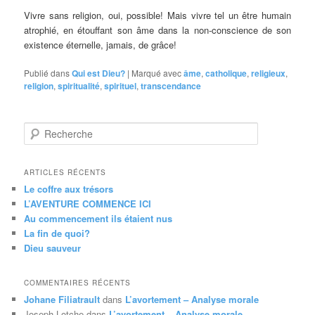
Vivre sans religion, oui, possible! Mais vivre tel un être humain
atrophié, en étouffant son âme dans la non-conscience de son
existence éternelle, jamais, de grâce!
Publié dans
Qui est Dieu?
|
Marqué avec
âme
,
catholique
,
religieux
,
religion
,
spiritualité
,
spirituel
,
transcendance
R
e
c
h
ARTICLES RÉCENTS
e
Le coffre aux trésors
r
L’AVENTURE COMMENCE ICI
c
Au commencement ils étaient nus
h
La fin de quoi?
e
Dieu sauveur
COMMENTAIRES RÉCENTS
Johane Filiatrault
dans
L’avortement – Analyse morale
Joseph Lotche
dans
L’avortement – Analyse morale