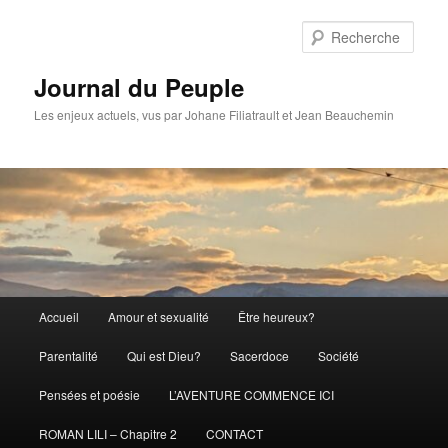
Aller
au
Rech
contenu
principal
Journal du Peuple
Les enjeux actuels, vus par Johane Filiatrault et Jean Beauchemin
Menu
Accueil
Amour et sexualité
Être heureux?
principal
Parentalité
Qui est Dieu?
Sacerdoce
Société
Pensées et poésie
L’AVENTURE COMMENCE ICI
ROMAN LILI – Chapitre 2
CONTACT