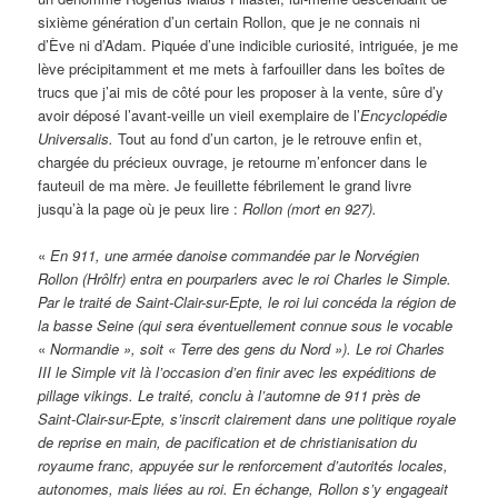
sixième génération d’un certain Rollon, que je ne connais ni
d’Ève ni d’Adam. Piquée d’une indicible curiosité, intriguée, je me
lève précipitamment et me mets à farfouiller dans les boîtes de
trucs que j’ai mis de côté pour les proposer à la vente, sûre d’y
avoir déposé l’avant-veille un vieil exemplaire de l’
Encyclopédie
Universalis.
Tout au fond d’un carton, je le retrouve enfin et,
chargée du précieux ouvrage, je retourne m’enfoncer dans le
fauteuil de ma mère. Je feuillette fébrilement le grand livre
jusqu’à la page où je peux lire :
Rollon (mort en 927).
«
En 911, une armée danoise commandée par le Norvégien
Rollon (Hrôlfr) entra en pourparlers avec le roi Charles le Simple.
Par le traité de Saint-Clair-sur-Epte, le roi lui concéda la région de
la basse Seine (qui sera éventuellement connue sous le vocable
«
Normandie », soit « Terre des gens du Nord »). Le roi Charles
III le Simple vit là l’occasion d’en finir avec les expéditions de
pillage vikings. Le traité, conclu à l’automne de 911 près de
Saint-Clair-sur-Epte, s’inscrit clairement dans une politique royale
de reprise en main, de pacification et de christianisation du
royaume franc, appuyée sur le renforcement d’autorités locales,
autonomes, mais liées au roi. En échange, Rollon s’y engageait