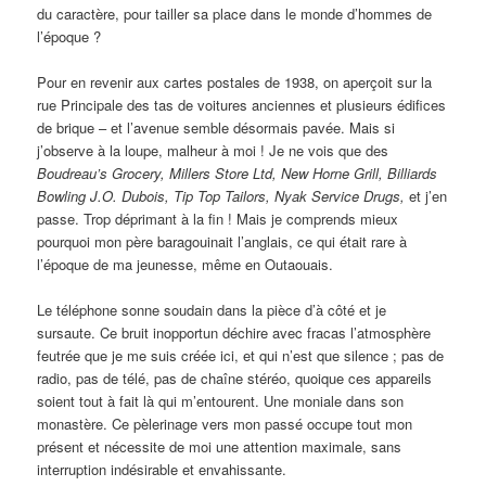
du caractère, pour tailler sa place dans le monde d’hommes de
l’époque ?
Pour en revenir aux cartes postales de 1938, on aperçoit sur la
rue Principale des tas de voitures anciennes et plusieurs édifices
de brique – et l’avenue semble désormais pavée. Mais si
j’observe à la loupe, malheur à moi ! Je ne vois que des
Boudreau’s Grocery, Millers Store Ltd, New Horne Grill, Billiards
Bowling J.O. Dubois, Tip Top Tailors, Nyak Service Drugs,
et j’en
passe. Trop déprimant à la fin ! Mais je comprends mieux
pourquoi mon père baragouinait l’anglais, ce qui était rare à
l’époque de ma jeunesse, même en Outaouais.
Le téléphone sonne soudain dans la pièce d’à côté et je
sursaute. Ce bruit inopportun déchire avec fracas l’atmosphère
feutrée que je me suis créée ici, et qui n’est que silence ; pas de
radio, pas de télé, pas de chaîne stéréo, quoique ces appareils
soient tout à fait là qui m’entourent. Une moniale dans son
monastère. Ce pèlerinage vers mon passé occupe tout mon
présent et nécessite de moi une attention maximale, sans
interruption indésirable et envahissante.