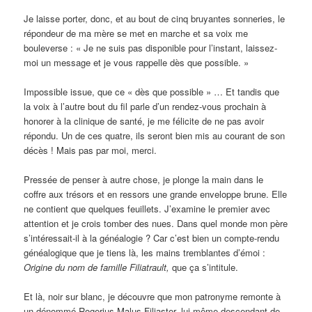
Je laisse porter, donc, et au bout de cinq bruyantes sonneries, le
répondeur de ma mère se met en marche et sa voix me
bouleverse : « Je ne suis pas disponible pour l’instant, laissez-
moi un message et je vous rappelle dès que possible. »
Impossible issue, que ce « dès que possible » … Et tandis que
la voix à l’autre bout du fil parle d’un rendez-vous prochain à
honorer à la clinique de santé, je me félicite de ne pas avoir
répondu. Un de ces quatre, ils seront bien mis au courant de son
décès ! Mais pas par moi, merci.
Pressée de penser à autre chose, je plonge la main dans le
coffre aux trésors et en ressors une grande enveloppe brune. Elle
ne contient que quelques feuillets. J’examine le premier avec
attention et je crois tomber des nues. Dans quel monde mon père
s’intéressait-il à la généalogie ? Car c’est bien un compte-rendu
généalogique que je tiens là, les mains tremblantes d’émoi :
Origine du nom de famille Filiatrault,
que ça s’intitule.
Et là, noir sur blanc, je découvre que mon patronyme remonte à
un dénommé Rogerius Malus Filiaster, lui-même descendant de