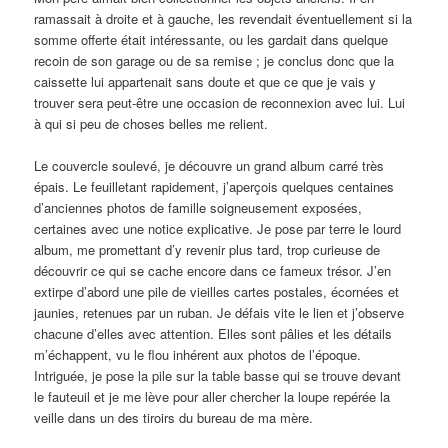
ramassait à droite et à gauche, les revendait éventuellement si la
somme offerte était intéressante, ou les gardait dans quelque
recoin de son garage ou de sa remise ; je conclus donc que la
caissette lui appartenait sans doute et que ce que je vais y
trouver sera peut-être une occasion de reconnexion avec lui. Lui
à qui si peu de choses belles me relient.
Le couvercle soulevé, je découvre un grand album carré très
épais. Le feuilletant rapidement, j’aperçois quelques centaines
d’anciennes photos de famille soigneusement exposées,
certaines avec une notice explicative. Je pose par terre le lourd
album, me promettant d’y revenir plus tard, trop curieuse de
découvrir ce qui se cache encore dans ce fameux trésor. J’en
extirpe d’abord une pile de vieilles cartes postales, écornées et
jaunies, retenues par un ruban. Je défais vite le lien et j’observe
chacune d’elles avec attention. Elles sont pâlies et les détails
m’échappent, vu le flou inhérent aux photos de l’époque.
Intriguée, je pose la pile sur la table basse qui se trouve devant
le fauteuil et je me lève pour aller chercher la loupe repérée la
veille dans un des tiroirs du bureau de ma mère.