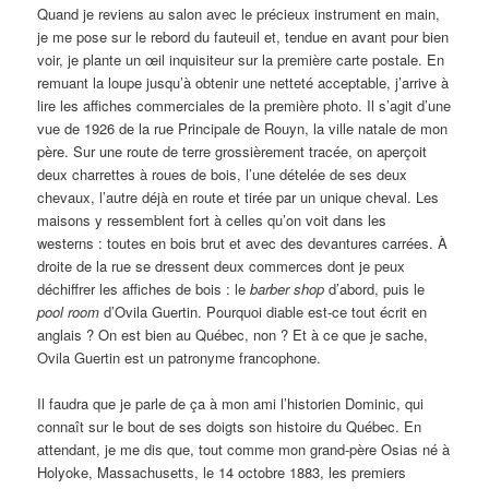
Quand je reviens au salon avec le précieux instrument en main,
je me pose sur le rebord du fauteuil et, tendue en avant pour bien
voir, je plante un œil inquisiteur sur la première carte postale. En
remuant la loupe jusqu’à obtenir une netteté acceptable, j’arrive à
lire les affiches commerciales de la première photo. Il s’agit d’une
vue de 1926 de la rue Principale de Rouyn, la ville natale de mon
père. Sur une route de terre grossièrement tracée, on aperçoit
deux charrettes à roues de bois, l’une dételée de ses deux
chevaux, l’autre déjà en route et tirée par un unique cheval. Les
maisons y ressemblent fort à celles qu’on voit dans les
westerns : toutes en bois brut et avec des devantures carrées. À
droite de la rue se dressent deux commerces dont je peux
déchiffrer les affiches de bois : le
barber shop
d’abord, puis le
pool room
d’Ovila Guertin. Pourquoi diable est-ce tout écrit en
anglais ? On est bien au Québec, non ? Et à ce que je sache,
Ovila Guertin est un patronyme francophone.
Il faudra que je parle de ça à mon ami l’historien Dominic, qui
connaît sur le bout de ses doigts son histoire du Québec. En
attendant, je me dis que, tout comme mon grand-père Osias né à
Holyoke, Massachusetts, le 14 octobre 1883, les premiers