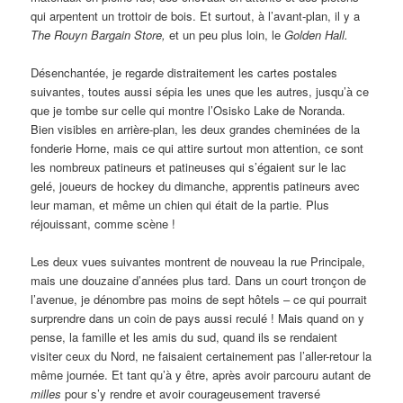
qui arpentent un trottoir de bois. Et surtout, à l’avant-plan, il y a
The Rouyn Bargain Store,
et un peu plus loin, le
Golden Hall.
Désenchantée, je regarde distraitement les cartes postales
suivantes, toutes aussi sépia les unes que les autres, jusqu’à ce
que je tombe sur celle qui montre l’Osisko Lake de Noranda.
Bien visibles en arrière-plan, les deux grandes cheminées de la
fonderie Horne, mais ce qui attire surtout mon attention, ce sont
les nombreux patineurs et patineuses qui s’égaient sur le lac
gelé, joueurs de hockey du dimanche, apprentis patineurs avec
leur maman, et même un chien qui était de la partie. Plus
réjouissant, comme scène !
Les deux vues suivantes montrent de nouveau la rue Principale,
mais une douzaine d’années plus tard. Dans un court tronçon de
l’avenue, je dénombre pas moins de sept hôtels – ce qui pourrait
surprendre dans un coin de pays aussi reculé ! Mais quand on y
pense, la famille et les amis du sud, quand ils se rendaient
visiter ceux du Nord, ne faisaient certainement pas l’aller-retour la
même journée. Et tant qu’à y être, après avoir parcouru autant de
milles
pour s’y rendre et avoir courageusement traversé