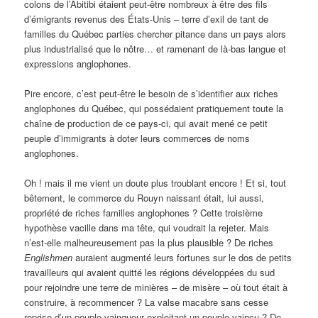
colons de l’Abitibi étaient peut-être nombreux à être des fils
d’émigrants revenus des États-Unis – terre d’exil de tant de
familles du Québec parties chercher pitance dans un pays alors
plus industrialisé que le nôtre… et ramenant de là-bas langue et
expressions anglophones.
Pire encore, c’est peut-être le besoin de s’identifier aux riches
anglophones du Québec, qui possédaient pratiquement toute la
chaîne de production de ce pays-ci, qui avait mené ce petit
peuple d’immigrants à doter leurs commerces de noms
anglophones.
Oh ! mais il me vient un doute plus troublant encore ! Et si, tout
bêtement, le commerce du Rouyn naissant était, lui aussi,
propriété de riches familles anglophones ? Cette troisième
hypothèse vacille dans ma tête, qui voudrait la rejeter. Mais
n’est-elle malheureusement pas la plus plausible ? De riches
Englishmen
auraient augmenté leurs fortunes sur le dos de petits
travailleurs qui avaient quitté les régions développées du sud
pour rejoindre une terre de minières – de misère – où tout était à
construire, à recommencer ? La valse macabre sans cesse
reprise d’un peuple vainqueur exploitant un peuple vaincu ? De