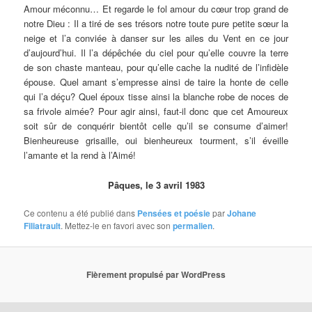
Amour méconnu… Et regarde le fol amour du cœur trop grand de
notre Dieu : Il a tiré de ses trésors notre toute pure petite sœur la
neige et l’a conviée à danser sur les ailes du Vent en ce jour
d’aujourd’hui. Il l’a dépêchée du ciel pour qu’elle couvre la terre
de son chaste manteau, pour qu’elle cache la nudité de l’infidèle
épouse. Quel amant s’empresse ainsi de taire la honte de celle
qui l’a déçu? Quel époux tisse ainsi la blanche robe de noces de
sa frivole aimée? Pour agir ainsi, faut-il donc que cet Amoureux
soit sûr de conquérir bientôt celle qu’il se consume d’aimer!
Bienheureuse grisaille, oui bienheureux tourment, s’il éveille
l’amante et la rend à l’Aimé!
Pâques, le 3 avril 1983
Ce contenu a été publié dans
Pensées et poésie
par
Johane
Filiatrault
. Mettez-le en favori avec son
permalien
.
Fièrement propulsé par WordPress