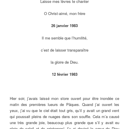
Laisse mes lèvres te chanter
O Christ-aimé, mon frère
26 janvier 1983
Il me semble que l’humilité,
c’est de laisser transparaître
la gloire de Dieu.
12 février 1983
Hier soir, j’avais laissé mon store ouvert pour être inondée ce
matin des premières lueurs de Pâques. Quand j’ai ouvert les
yeux, j’ai vu que le ciel était tout gris, qu’il y avait un grand vent
qui poussait pleins de nuages dans son souffle. Cela m’a causé
une très grande joie, beaucoup plus grande que s’il y avait eu
plein de soleil et de printemps! J’y ai deviné le cœur de Dieu