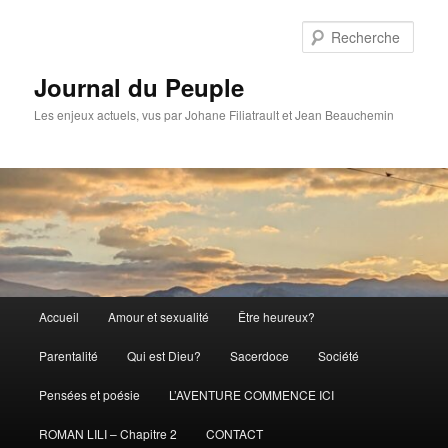
Aller
au
Rech
contenu
principal
Journal du Peuple
Les enjeux actuels, vus par Johane Filiatrault et Jean Beauchemin
Menu
Accueil
Amour et sexualité
Être heureux?
principal
Parentalité
Qui est Dieu?
Sacerdoce
Société
Pensées et poésie
L’AVENTURE COMMENCE ICI
ROMAN LILI – Chapitre 2
CONTACT