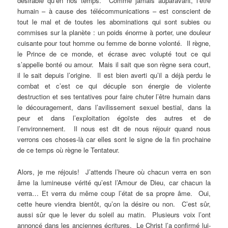
désirable qu’en nos temps. Comme jamais auparavant, l’être
humain – à cause des télécommunications – est conscient de
tout le mal et de toutes les abominations qui sont subies ou
commises sur la planète : un poids énorme à porter, une douleur
cuisante pour tout homme ou femme de bonne volonté. Il règne,
le Prince de ce monde, et écrase avec volupté tout ce qui
s’appelle bonté ou amour. Mais il sait que son règne sera court,
il le sait depuis l’origine. Il est bien averti qu’il a déjà perdu le
combat et c’est ce qui décuple son énergie de violente
destruction et ses tentatives pour faire chuter l’être humain dans
le découragement, dans l’avilissement sexuel bestial, dans la
peur et dans l’exploitation égoïste des autres et de
l’environnement. Il nous est dit de nous réjouir quand nous
verrons ces choses-là car elles sont le signe de la fin prochaine
de ce temps où règne le Tentateur.
Alors, je me réjouis! J’attends l’heure où chacun verra en son
âme la lumineuse vérité qu’est l’Amour de Dieu, car chacun la
verra… Et verra du même coup l’état de sa propre âme. Oui,
cette heure viendra bientôt, qu’on la désire ou non. C’est sûr,
aussi sûr que le lever du soleil au matin. Plusieurs voix l’ont
annoncé dans les anciennes écritures. Le Christ l’a confirmé lui-