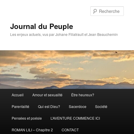
Aller
au
Rech
contenu
principal
Journal du Peuple
Les enjeux actuels, vus par Johane Filiatrault et Jean Beauchemin
Menu
Accueil
Amour et sexualité
Être heureux?
principal
Parentalité
Qui est Dieu?
Sacerdoce
Société
Pensées et poésie
L’AVENTURE COMMENCE ICI
ROMAN LILI – Chapitre 2
CONTACT