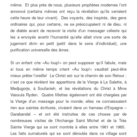
même. Et plus près de nous, plusieurs prophètes modernes l’ont
annoncé (certains mêmes ont reçu la révélation qu’ils verraient
cette heure de leur vivant). Des voyants, des inspirés, des gens
ordinaires qui, pour certains, ne se préoccupaient ni de dieu, ni
de diable avant de recevoir la visite d’un messager céleste qui
les a envoyés avertir l’humanité qu’elle allait vivre une sorte de
jugement divin en petit (petit dans le sens d’individuel), une
purification universelle des âmes.
Si un enfant crie «Au loup!» on peut supposer qu’il fabule, mais
si tous en même temps crient «Au loup!» vaudrait peut-être
mieux prêter l’oreille! Le Christ est sur le chemin de son Retour :
c’est ce que révèlent les apparitions de la Vierge à La Salette, à
Medjugorje, à Soufanieh, et les révélations du Christ à Mme
Vassula Ryden. Quatre fillettes également ont été chargées par
la Vierge d’un message pour le monde; elles ne connaissaient
rien aux saintes écritures, vivaient dans un hameau d’Espagne –
Garabandal – et ont été instruites de ces choses par de
nombreuses visites de l’Archange Saint Michel et de la Très
Sainte Vierge qui se sont montrés à elles entre 1961 et 1965.
Les faits surnaturels qui se sont déroulés dans ce village sont