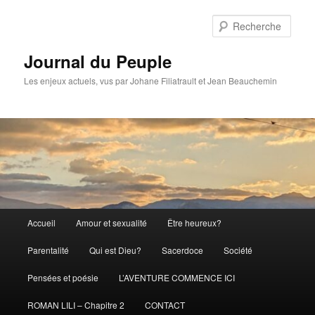
Aller
Aller
au
au
Rech
contenu
contenu
principal
secondaire
Journal du Peuple
Les enjeux actuels, vus par Johane Filiatrault et Jean Beauchemin
Menu
Accueil
Amour et sexualité
Être heureux?
principal
Parentalité
Qui est Dieu?
Sacerdoce
Société
Pensées et poésie
L’AVENTURE COMMENCE ICI
ROMAN LILI – Chapitre 2
CONTACT