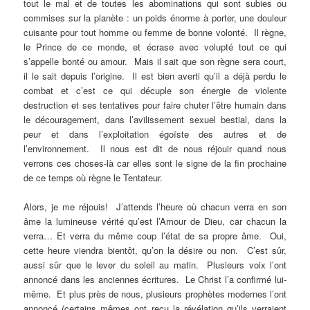
tout le mal et de toutes les abominations qui sont subies ou
commises sur la planète : un poids énorme à porter, une douleur
cuisante pour tout homme ou femme de bonne volonté. Il règne,
le Prince de ce monde, et écrase avec volupté tout ce qui
s’appelle bonté ou amour. Mais il sait que son règne sera court,
il le sait depuis l’origine. Il est bien averti qu’il a déjà perdu le
combat et c’est ce qui décuple son énergie de violente
destruction et ses tentatives pour faire chuter l’être humain dans
le découragement, dans l’avilissement sexuel bestial, dans la
peur et dans l’exploitation égoïste des autres et de
l’environnement. Il nous est dit de nous réjouir quand nous
verrons ces choses-là car elles sont le signe de la fin prochaine
de ce temps où règne le Tentateur.
Alors, je me réjouis! J’attends l’heure où chacun verra en son
âme la lumineuse vérité qu’est l’Amour de Dieu, car chacun la
verra… Et verra du même coup l’état de sa propre âme. Oui,
cette heure viendra bientôt, qu’on la désire ou non. C’est sûr,
aussi sûr que le lever du soleil au matin. Plusieurs voix l’ont
annoncé dans les anciennes écritures. Le Christ l’a confirmé lui-
même. Et plus près de nous, plusieurs prophètes modernes l’ont
annoncé (certains mêmes ont reçu la révélation qu’ils verraient