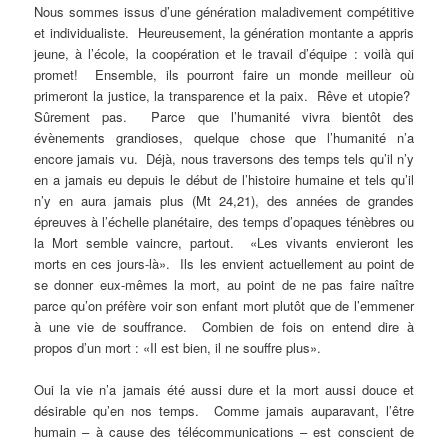
Nous sommes issus d’une génération maladivement compétitive
et individualiste. Heureusement, la génération montante a appris
jeune, à l’école, la coopération et le travail d’équipe : voilà qui
promet! Ensemble, ils pourront faire un monde meilleur où
primeront la justice, la transparence et la paix. Rêve et utopie?
Sûrement pas. Parce que l’humanité vivra bientôt des
évènements grandioses, quelque chose que l’humanité n’a
encore jamais vu. Déjà, nous traversons des temps tels qu’il n’y
en a jamais eu depuis le début de l’histoire humaine et tels qu’il
n’y en aura jamais plus (Mt 24,21), des années de grandes
épreuves à l’échelle planétaire, des temps d’opaques ténèbres ou
la Mort semble vaincre, partout. «Les vivants envieront les
morts en ces jours-là». Ils les envient actuellement au point de
se donner eux-mêmes la mort, au point de ne pas faire naître
parce qu’on préfère voir son enfant mort plutôt que de l’emmener
à une vie de souffrance. Combien de fois on entend dire à
propos d’un mort : «Il est bien, il ne souffre plus».
Oui la vie n’a jamais été aussi dure et la mort aussi douce et
désirable qu’en nos temps. Comme jamais auparavant, l’être
humain – à cause des télécommunications – est conscient de