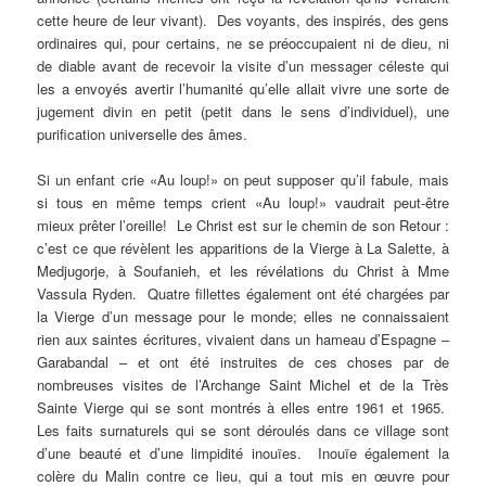
cette heure de leur vivant). Des voyants, des inspirés, des gens
ordinaires qui, pour certains, ne se préoccupaient ni de dieu, ni
de diable avant de recevoir la visite d’un messager céleste qui
les a envoyés avertir l’humanité qu’elle allait vivre une sorte de
jugement divin en petit (petit dans le sens d’individuel), une
purification universelle des âmes.
Si un enfant crie «Au loup!» on peut supposer qu’il fabule, mais
si tous en même temps crient «Au loup!» vaudrait peut-être
mieux prêter l’oreille! Le Christ est sur le chemin de son Retour :
c’est ce que révèlent les apparitions de la Vierge à La Salette, à
Medjugorje, à Soufanieh, et les révélations du Christ à Mme
Vassula Ryden. Quatre fillettes également ont été chargées par
la Vierge d’un message pour le monde; elles ne connaissaient
rien aux saintes écritures, vivaient dans un hameau d’Espagne –
Garabandal – et ont été instruites de ces choses par de
nombreuses visites de l’Archange Saint Michel et de la Très
Sainte Vierge qui se sont montrés à elles entre 1961 et 1965.
Les faits surnaturels qui se sont déroulés dans ce village sont
d’une beauté et d’une limpidité inouïes. Inouïe également la
colère du Malin contre ce lieu, qui a tout mis en œuvre pour