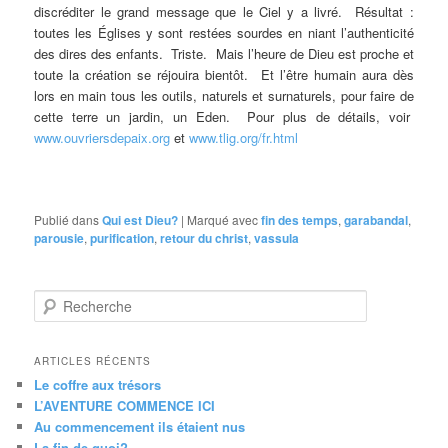
discréditer le grand message que le Ciel y a livré. Résultat :
toutes les Églises y sont restées sourdes en niant l’authenticité
des dires des enfants. Triste. Mais l’heure de Dieu est proche et
toute la création se réjouira bientôt. Et l’être humain aura dès
lors en main tous les outils, naturels et surnaturels, pour faire de
cette terre un jardin, un Eden. Pour plus de détails, voir
www.ouvriersdepaix.org
et
www.tlig.org/fr.html
Publié dans
Qui est Dieu?
|
Marqué avec
fin des temps
,
garabandal
,
parousie
,
purification
,
retour du christ
,
vassula
R
e
c
h
ARTICLES RÉCENTS
e
Le coffre aux trésors
r
L’AVENTURE COMMENCE ICI
c
Au commencement ils étaient nus
h
La fin de quoi?