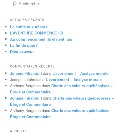
R
e
c
h
ARTICLES RÉCENTS
e
Le coffre aux trésors
r
L’AVENTURE COMMENCE ICI
c
Au commencement ils étaient nus
h
La fin de quoi?
e
Dieu sauveur
COMMENTAIRES RÉCENTS
Johane Filiatrault
dans
L’avortement – Analyse morale
Joseph Lotche
dans
L’avortement – Analyse morale
Anthony Bergeron
dans
Charte des valeurs québécoises –
Éloge et Commentaire
Johane Filiatrault
dans
Charte des valeurs québécoises –
Éloge et Commentaire
Anthony Bergeron
dans
Charte des valeurs québécoises –
Éloge et Commentaire
ARCHIVES