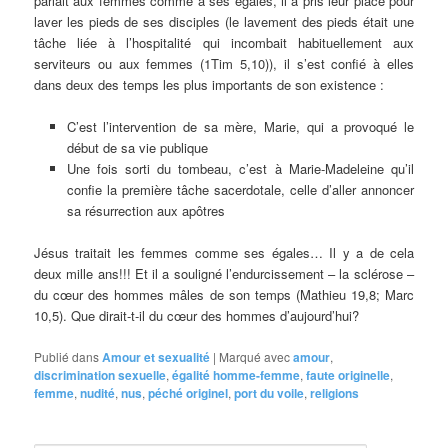
parlait aux femmes comme à ses égales, il a pris leur place pour
laver les pieds de ses disciples (le lavement des pieds était une
tâche liée à l’hospitalité qui incombait habituellement aux
serviteurs ou aux femmes (1Tim 5,10)), il s’est confié à elles
dans deux des temps les plus importants de son existence :
C’est l’intervention de sa mère, Marie, qui a provoqué le
début de sa vie publique
Une fois sorti du tombeau, c’est à Marie-Madeleine qu’il
confie la première tâche sacerdotale, celle d’aller annoncer
sa résurrection aux apôtres
Jésus traitait les femmes comme ses égales… Il y a de cela
deux mille ans!!! Et il a souligné l’endurcissement – la sclérose –
du cœur des hommes mâles de son temps (Mathieu 19,8; Marc
10,5). Que dirait-t-il du cœur des hommes d’aujourd’hui?
Publié dans
Amour et sexualité
|
Marqué avec
amour
,
discrimination sexuelle
,
égalité homme-femme
,
faute originelle
,
femme
,
nudité
,
nus
,
péché originel
,
port du voile
,
religions