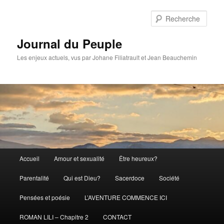
Aller
Aller
au
au
Rech
contenu
contenu
principal
secondaire
Journal du Peuple
Les enjeux actuels, vus par Johane Filiatrault et Jean Beauchemin
Menu
Accueil
Amour et sexualité
Être heureux?
principal
Parentalité
Qui est Dieu?
Sacerdoce
Société
Pensées et poésie
L’AVENTURE COMMENCE ICI
ROMAN LILI – Chapitre 2
CONTACT