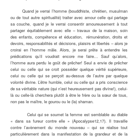
Quand je verrai l’homme (bouddhiste, chrétien, musulman
ou de tout autre spiritualité) traiter avec amour celle qui partage
sa couche, quand je le verrai consentir amoureusement à tout
partager équitablement avec elle – travaux de la maison, soin
des enfants, compétence et éducation, rémunération, droits et
devoirs, responsabilités et décisions, plaisirs et libertés – alors je
croirai en l’homme mâle. Alors, je serai prête à entendre les
prédications qu’il voudrait encore me faire… Sauf qu’alors,
l’homme aura perdu le goût de prêcher! Seul a envie de prêcher
celui ou celle qui se croit posséder quelque vérité supérieure,
celui ou celle qui se perçoit au-dessus de l’autre par quelque
volonté divine. L’être humble, celui ou celle qui a pris conscience
de sa véritable nature (qui n’est heureusement pas divine!), celui-
là ou celle-là cherchera plutôt à être le frère ou la sœur de tous,
non pas le maître, le gourou ou le (la) shaman.
Celui qui se soumet la femme est semblable au diable
« dans sa fureur contre elle » (Apocalypse12,17). Il travaille
contre l’avènement du monde nouveau – qui se réalise tout
particulièrement dans la manifestation de la grandeur et de la