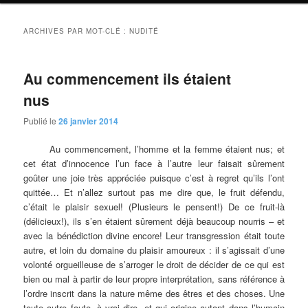
ARCHIVES PAR MOT-CLÉ :
NUDITÉ
Au commencement ils étaient
nus
Publié le
26 janvier 2014
Au commencement, l’homme et la femme étaient nus; et
cet état d’innocence l’un face à l’autre leur faisait sûrement
goûter une joie très appréciée puisque c’est à regret qu’ils l’ont
quittée… Et n’allez surtout pas me dire que, le fruit défendu,
c’était le plaisir sexuel! (Plusieurs le pensent!) De ce fruit-là
(délicieux!), ils s’en étaient sûrement déjà beaucoup nourris ­– et
avec la bénédiction divine encore! Leur transgression était toute
autre, et loin du domaine du plaisir amoureux : il s’agissait d’une
volonté orgueilleuse de s’arroger le droit de décider de ce qui est
bien ou mal à partir de leur propre interprétation, sans référence à
l’ordre inscrit dans la nature même des êtres et des choses. Une
toute autre faute, à vrai dire, et qui origine autant dans l’humain