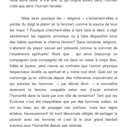
mâle que dans l’humain femelle.
Mais alors pourquoi les « religions » s’acharnent-elles à
pointer du doigt le plaisir (et la femme!) comme la source de tous
les maux ? Pourquoi cherchent-elles à faire taire le désir, à régir
sévèrement les rapports amoureux ou à faire disparaître sous
des habits austères le charme féminin? Dans certaines religions,
s’abstenir du plaisir sexuel est présenté comme le sommet de
l’expérience spirituelle! Alors que… qui aime beaucoup un
compagnon (une compagne) de vie dans un corps à corps libre,
fidèle et joyeux, peut clamer au contraire que l’amour physique
respectueux éveille au spirituel et y mène tout droit. Quel est ce
mensonge qu’on véhicule depuis des millénaires impunément et
qui autorise les hommes » par décret divin » à soumettre
durement la femme, coupable selon eux d’avoir entraîné
l’humanité dans la faute par son rôle de tentatrice? Tant que les
Écritures n’ont été interprétées que par des hommes mâles, ils
ont eu beau jeu de propager ces sottises, mais leur règne
achève, heureusement! Ils sont désormais obligés de partager le
pouvoir avec les femmes et c’est là le plus grand bienfait
survenu pour l’humanité depuis ses origines.